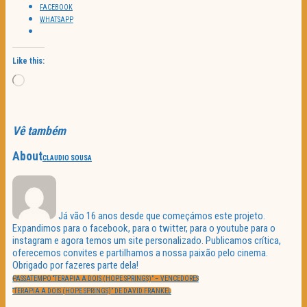
FACEBOOK
WHATSAPP
Like this:
Loading…
Vê também
About
CLAUDIO SOUSA
Já vão 16 anos desde que começámos este projeto.
Expandimos para o facebook, para o twitter, para o youtube para o
instagram e agora temos um site personalizado. Publicamos crítica,
oferecemos convites e partilhamos a nossa paixão pelo cinema.
Obrigado por fazeres parte dela!
Navegação
PREVIOUS
de
PASSATEMPO “TERAPIA A DOIS (HOPE SPRINGS)” – VENCEDORES
POST:
artigos
NEXT
“TERAPIA A DOIS (HOPE SPRINGS)” DE DAVID FRANKEL
POST: