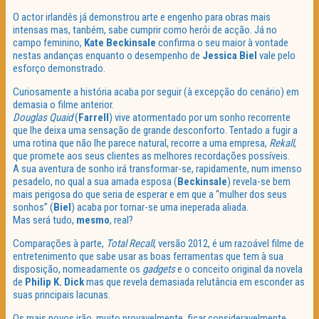
O actor irlandês já demonstrou arte e engenho para obras mais
intensas mas, tanbém, sabe cumprir como herói de acção. Já no
campo feminino,
Kate Beckinsale
confirma o seu maior à vontade
nestas andanças enquanto o desempenho de
Jessica Biel
vale pelo
esforço demonstrado.
Curiosamente a história acaba por seguir (à excepção do cenário) em
demasia o filme anterior.
Douglas Quaid
(
Farrell
) vive atormentado por um sonho recorrente
que lhe deixa uma sensação de grande desconforto. Tentado a fugir a
uma rotina que não lhe parece natural, recorre a uma empresa,
Rekall
,
que promete aos seus clientes as melhores recordações possíveis.
A sua aventura de sonho irá transformar-se, rapidamente, num imenso
pesadelo, no qual a sua amada esposa (
Beckinsale
) revela-se bem
mais perigosa do que seria de esperar e em que a “mulher dos seus
sonhos” (
Biel
) acaba por tornar-se uma ineperada aliada.
Mas será tudo,
mesmo
, real?
Comparações à parte,
Total Recall
, versão 2012, é um razoável filme de
entretenimento que sabe usar as boas ferramentas que tem à sua
disposição, nomeadamente os
gadgets
e o conceito original da novela
de
Philip K. Dick
mas que revela demasiada relutância em esconder as
suas principais lacunas.
Os mais novos irão, muito provavelmente, ficar consideravelmente