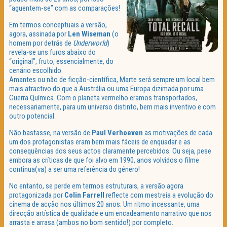
“aguentem-se” com as comparações!
Em termos conceptuais a versão,
agora, assinada por
Len Wiseman
(o
homem por detrás de
Underworld
)
revela-se uns furos abaixo do
“original”, fruto, essencialmente, do
cenário escolhido.
Amantes ou não de ficção-científica, Marte será sempre um local bem
mais atractivo do que a Austrália ou uma Europa dizimada por uma
Guerra Química. Com o planeta vermelho eramos transportados,
necessariamente, para um universo distinto, bem mais inventivo e com
outro potencial.
Não bastasse, na versão de
Paul Verhoeven
as motivações de cada
um dos protagonistas eram bem mais fáceis de enquadar e as
consequências dos seus actos claramente percebidos. Ou seja, pese
embora as críticas de que foi alvo em 1990, anos volvidos o filme
continua(va) a ser uma referência do género!
No entanto, se perde em termos estruturais, a versão agora
protagonizada por
Colin Farrell
reflecte com mestreia a evolução do
cinema de acção nos últimos 20 anos. Um ritmo incessante, uma
direcção artística de qualidade e um encadeamento narrativo que nos
arrasta e arrasa (ambos no bom sentido!) por completo.