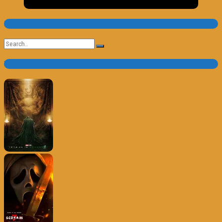
Pesquisa
Search
for:
Trailer e Poster do Dia