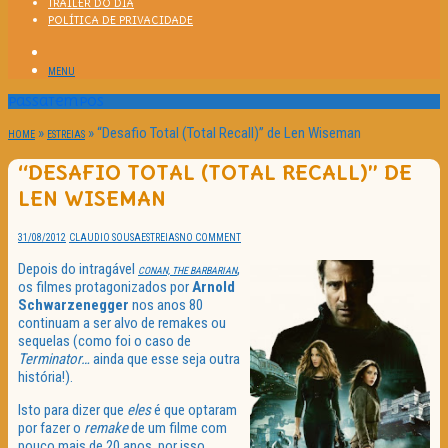
TRAILER DO DIA
POLÍTICA DE PRIVACIDADE
MENU
Passatempos
»
»
“Desafio Total (Total Recall)” de Len Wiseman
HOME
ESTREIAS
“DESAFIO TOTAL (TOTAL RECALL)” DE
LEN WISEMAN
31/08/2012
CLAUDIO SOUSA
ESTREIAS
NO COMMENT
Depois do intragável
,
CONAN, THE BARBARIAN
os filmes protagonizados por
Arnold
Schwarzenegger
nos anos 80
continuam a ser alvo de remakes ou
sequelas (como foi o caso de
Terminator…
ainda que esse seja outra
história!).
Isto para dizer que
eles
é que optaram
por fazer o
remake
de um filme com
pouco mais de 20 anos, por isso