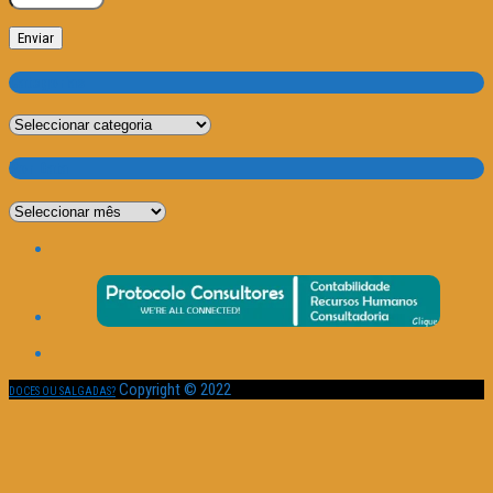
Categorias
Categorias
Por Data
Por
Data
Copyright © 2022
DOCES OU SALGADAS?