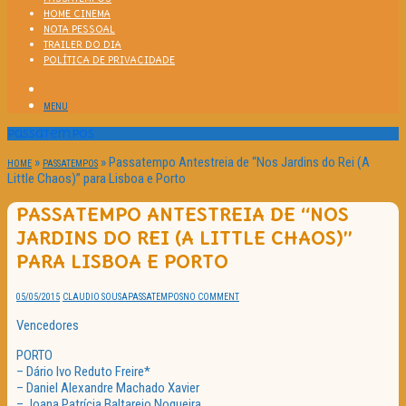
HOME CINEMA
NOTA PESSOAL
TRAILER DO DIA
POLÍTICA DE PRIVACIDADE
MENU
Passatempos
»
»
Passatempo Antestreia de “Nos Jardins do Rei (A
HOME
PASSATEMPOS
Little Chaos)” para Lisboa e Porto
PASSATEMPO ANTESTREIA DE “NOS
JARDINS DO REI (A LITTLE CHAOS)”
PARA LISBOA E PORTO
05/05/2015
CLAUDIO SOUSA
PASSATEMPOS
NO COMMENT
Vencedores
PORTO
– Dário Ivo Reduto Freire*
– Daniel Alexandre Machado Xavier
– Joana Patrícia Baltarejo Nogueira