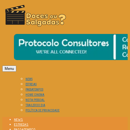
O Cinema? Uma Paixão!!
DOCES OU SALGADAS?
Menu
NEWS
ESTREIAS
PASSATEMPOS
HOME CINEMA
NOTA PESSOAL
TRAILER DO DIA
POLÍTICA DE PRIVACIDADE
NEWS
ESTREIAS
PASSATEMPOS