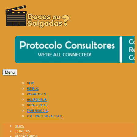
O Cinema? Uma Paixão!!
DOCES OU SALGADAS?
Menu
NEWS
ESTREIAS
PASSATEMPOS
HOME CINEMA
NOTA PESSOAL
TRAILER DO DIA
POLÍTICA DE PRIVACIDADE
NEWS
ESTREIAS
PASSATEMPOS