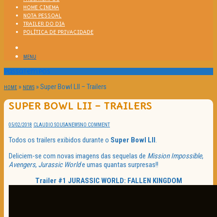
HOME CINEMA
NOTA PESSOAL
TRAILER DO DIA
POLÍTICA DE PRIVACIDADE
MENU
Passatempos
»
»
Super Bowl LII – Trailers
HOME
NEWS
SUPER BOWL LII – TRAILERS
05/02/2018
CLAUDIO SOUSA
NEWS
NO COMMENT
Todos os trailers exibidos durante o
Super Bowl LII
.
Deliciem-se com novas imagens das sequelas de
Mission Impossible
,
Avengers
,
Jurassic World
e umas quantas surpresas!!
Trailer #1 JURASSIC WORLD: FALLEN KINGDOM