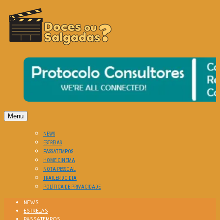
O Cinema? Uma Paixão!!
DOCES OU SALGADAS?
Menu
NEWS
ESTREIAS
PASSATEMPOS
HOME CINEMA
NOTA PESSOAL
TRAILER DO DIA
POLÍTICA DE PRIVACIDADE
NEWS
ESTREIAS
PASSATEMPOS