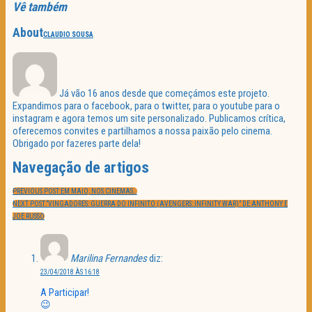
Vê também
About
CLAUDIO SOUSA
Já vão 16 anos desde que começámos este projeto.
Expandimos para o facebook, para o twitter, para o youtube para o
instagram e agora temos um site personalizado. Publicamos crítica,
oferecemos convites e partilhamos a nossa paixão pelo cinema.
Obrigado por fazeres parte dela!
Navegação de artigos
PREVIOUS POST:
EM MAIO, NOS CINEMAS…
NEXT POST:
“VINGADORES: GUERRA DO INFINITO (AVENGERS: INFINITY WAR)” DE ANTHONY E
JOE RUSSO
Marilina Fernandes
diz:
23/04/2018 ÀS 16:18
A Participar!
😉