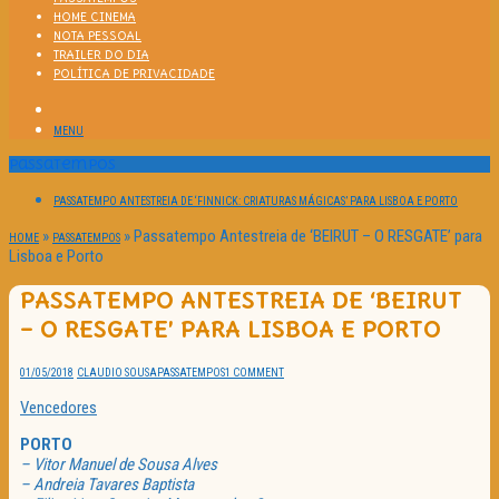
HOME CINEMA
NOTA PESSOAL
TRAILER DO DIA
POLÍTICA DE PRIVACIDADE
MENU
Passatempos
PASSATEMPO ANTESTREIA DE ‘FINNICK: CRIATURAS MÁGICAS’ PARA LISBOA E PORTO
»
»
Passatempo Antestreia de ‘BEIRUT – O RESGATE’ para
HOME
PASSATEMPOS
Lisboa e Porto
PASSATEMPO ANTESTREIA DE ‘BEIRUT
– O RESGATE’ PARA LISBOA E PORTO
01/05/2018
CLAUDIO SOUSA
PASSATEMPOS
1 COMMENT
Vencedores
PORTO
– Vitor Manuel de Sousa Alves
– Andreia Tavares Baptista