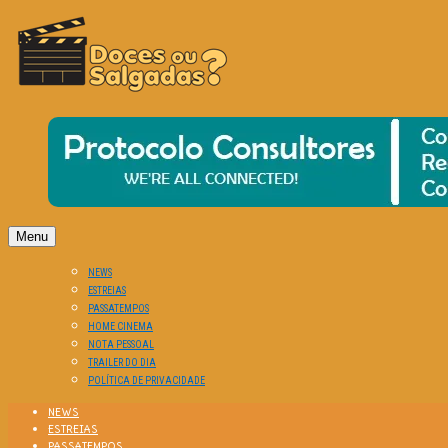
O Cinema? Uma Paixão!!
DOCES OU SALGADAS?
Menu
NEWS
ESTREIAS
PASSATEMPOS
HOME CINEMA
NOTA PESSOAL
TRAILER DO DIA
POLÍTICA DE PRIVACIDADE
NEWS
ESTREIAS
PASSATEMPOS