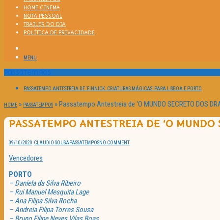
HOME CINEMA
NOTA PESSOAL
TRAILER DO DIA
POLÍTICA DE PRIVACIDADE
MENU
Passatempos
PASSATEMPO ANTESTREIA DE ‘FINNICK: CRIATURAS MÁGICAS’ PARA LISBOA E PORTO
»
»
Passatempo Antestreia de ‘O MUNDO SECRETO DOS DR
HOME
PASSATEMPOS
PASSATEMPO ANTESTREIA DE ‘O MUNDO 
09/10/2020
CLAUDIO SOUSA
PASSATEMPOS
NO COMMENT
Vencedores
PORTO
– Daniela da Silva Ribeiro
– Rui Manuel Mesquita Lage
– Ana Filipa Silva Rocha
– Andreia Filipa Torres Sousa
– Bruno Filipe Neves Vilas Boas