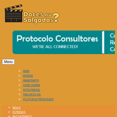
O Cinema? Uma Paixão!!
DOCES OU SALGADAS?
Menu
NEWS
ESTREIAS
PASSATEMPOS
HOME CINEMA
NOTA PESSOAL
TRAILER DO DIA
POLÍTICA DE PRIVACIDADE
NEWS
ESTREIAS
PASSATEMPOS