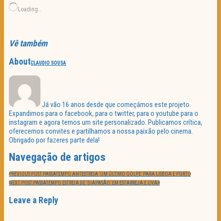
Loading…
Vê também
About
CLAUDIO SOUSA
Já vão 16 anos desde que começámos este projeto.
Expandimos para o facebook, para o twitter, para o youtube para o
instagram e agora temos um site personalizado. Publicamos crítica,
oferecemos convites e partilhamos a nossa paixão pelo cinema.
Obrigado por fazeres parte dela!
Navegação de artigos
PREVIOUS POST:
PASSATEMPO ANTESTREIA ‘UM ÚLTIMO GOLPE’ PARA LISBOA E PORTO
NEXT POST:
PASSATEMPO ESTREIA DE ‘DIAPASÃO’ EM ESTARREJA E OVAR
Leave a Reply