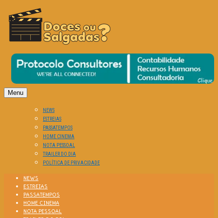
O Cinema? Uma Paixão!!
DOCES OU SALGADAS?
Menu
NEWS
ESTREIAS
PASSATEMPOS
HOME CINEMA
NOTA PESSOAL
TRAILER DO DIA
POLÍTICA DE PRIVACIDADE
NEWS
ESTREIAS
PASSATEMPOS
HOME CINEMA
NOTA PESSOAL