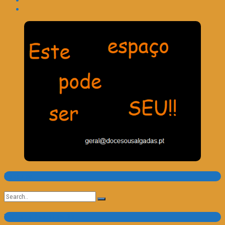
Pesquisa
Search
for:
Trailer e Poster do Dia