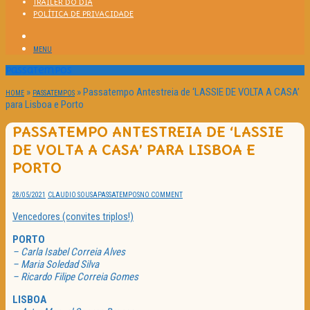
TRAILER DO DIA
POLÍTICA DE PRIVACIDADE
MENU
Passatempos
»
»
Passatempo Antestreia de ‘LASSIE DE VOLTA A CASA’
HOME
PASSATEMPOS
para Lisboa e Porto
PASSATEMPO ANTESTREIA DE ‘LASSIE
DE VOLTA A CASA’ PARA LISBOA E
PORTO
28/05/2021
CLAUDIO SOUSA
PASSATEMPOS
NO COMMENT
Vencedores (convites triplos!)
PORTO
– Carla Isabel Correia Alves
– Maria Soledad Silva
– Ricardo Filipe Correia Gomes
LISBOA