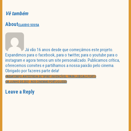
Vê também
About
CLAUDIO SOUSA
Já vão 16 anos desde que começámos este projeto.
Expandimos para o facebook, para o twitter, para o youtube para o
instagram e agora temos um site personalizado. Publicamos crítica,
oferecemos convites e partilhamos a nossa paixão pelo cinema.
Obrigado por fazeres parte dela!
Navegação
PREVIOUS
de
PASSATEMPO ANTESTREIA DE ‘SPIRIT INVENCÍVEL’ PARA LISBOA E PORTO
POST:
artigos
NEXT
EM JUNHO DE 2021, NOS CINEMAS PORTUGUESES
POST:
Leave a Reply