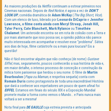
As maiores produções da
Netflix
continuam a estrear primeiros nos
Cinemas nacionais. Depois de
Red Notice
, é agora a vez de
DON’T
LOOK UP
, comédia dramática de
Adam McKay
(
The Big Short, Vice
).
Com um elenco de luxo, liderado por
Leonardo DiCaprio
e
Jennifer
Lawrence, o filme conta ainda com Meryl Streep, Jonah Hill,
Tyler Perry, Cate Blanchett, Mark Rylance
ou
Timothée
Chalamet
. Um asteroide encontra-se em rota de colisão com a Terra e
por mais alarmante que isso possa ser, a opinião pública não parece
muito interessada em acompanhar e resolver esse “problema”. Sátira
aos dias de hoje, filme catástrofe ou a mais pura loucura? Eis a
questão!
Não é fácil encontrar alguém que não conheça (de nome)
Gustave
Eiffel
, mas, seguramente, poucos conhecerão a sua história de vida e,
em maior detalhe, o intenso processo de conceção e construção da
mítica torre parisiense que herdou o seu nome. O filme de
Martin
Bourboulon
(
Papa ou Maman
, e respetiva sequela) conta com
Romain Duris
como protagonista de toda uma inacreditável História
que dará a conhecer aos espetadores um pouco de quem afinal foi
EIFFEL
. Estamos em finais do século XIX e a Exposição Mundial
promete mudar a forma como vemos o Mundo… e Paris nunca mais
voltará a ser a mesma!
Nota final para
DE GAULLE
cuja estreia prevista e antecipada