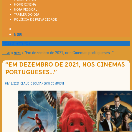
HOME CINEMA
NOTA PESSOAL
TRAILER DO DIA
POLÍTICA DE PRIVACIDADE
MENU
Passatempos
»
»
“Em dezembro de 2021, nos Cinemas portugueses…”
HOME
NEWS
“EM DEZEMBRO DE 2021, NOS CINEMAS
PORTUGUESES…”
01/12/2021
CLAUDIO SOUSA
NEWS
1 COMMENT