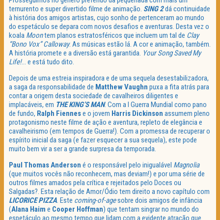
Prosseguimos no género preferido da pequenada com mais um
ternurento e super divertido filme de animação.
SING 2
dá continuidade
à história dos amigos artistas, cujo sonho de pertenceram ao mundo
do espetáculo se depara com novos desafios e aventuras. Desta vez o
koala
Moon
tem planos estratosféricos que incluem um tal de
Clay
“Bono Vox” Calloway
. As músicas estão lá. A cor e animação, também.
A história promete e a diversão está garantida.
Your Song Saved My
Life!
… e está tudo dito.
Depois de uma estreia inspiradora e de uma sequela desestabilizadora,
a saga da responsabilidade de
Matthew Vaughn
puxa a fita atrás para
contar a origem desta sociedade de cavalheiros diligentes e
implacáveis, em
THE KING’S MAN
. Com a I Guerra Mundial como pano
de fundo,
Ralph Fiennes
e o jovem
Harris Dickinson
assumem pleno
protagonismo neste filme de ação e aventura, repleto de elegância e
cavalheirismo (em tempos de Guerra!). Com a promessa de recuperar o
espírito inicial da saga (e fazer esquecer a sua sequela), este pode
muito bem vir a ser a grande surpresa da temporada.
Paul Thomas Anderson
é o responsável pelo inigualável
Magnolia
(que muitos vocês não reconhecem, mas deviam!) e por uma série de
outros filmes amados pela crítica e rejeitados pelo Doces ou
Salgadas?. Esta relação de Amor/Ódio tem direito a novo capítulo com
LICORICE PIZZA
. Este
coming-of-age
sobre dois amigos de infância
(
Alana Haim
e
Cooper Hoffman
) que tentam singrar no mundo do
espetáculo ao mesmo tempo que lidam com a evidente atração que