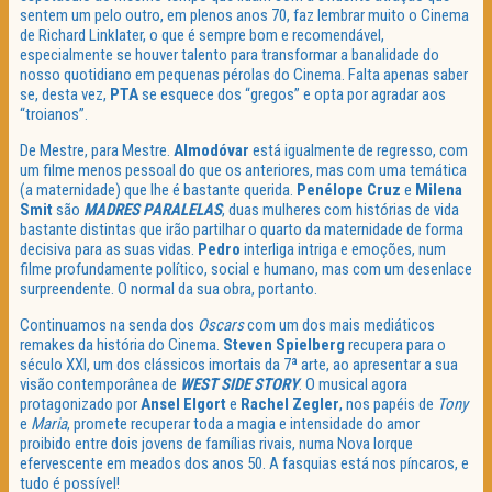
sentem um pelo outro, em plenos anos 70, faz lembrar muito o Cinema
de Richard Linklater, o que é sempre bom e recomendável,
especialmente se houver talento para transformar a banalidade do
nosso quotidiano em pequenas pérolas do Cinema. Falta apenas saber
se, desta vez,
PTA
se esquece dos “gregos” e opta por agradar aos
“troianos”.
De Mestre, para Mestre.
Almodóvar
está igualmente de regresso, com
um filme menos pessoal do que os anteriores, mas com uma temática
(a maternidade) que lhe é bastante querida.
Penélope Cruz
e
Milena
Smit
são
MADRES PARALELAS
, duas mulheres com histórias de vida
bastante distintas que irão partilhar o quarto da maternidade de forma
decisiva para as suas vidas.
Pedro
interliga intriga e emoções, num
filme profundamente político, social e humano, mas com um desenlace
surpreendente. O normal da sua obra, portanto.
Continuamos na senda dos
Oscars
com um dos mais mediáticos
remakes da história do Cinema.
Steven Spielberg
recupera para o
século XXI, um dos clássicos imortais da 7ª arte, ao apresentar a sua
visão contemporânea de
WEST SIDE STORY
. O musical agora
protagonizado por
Ansel Elgort
e
Rachel Zegler
, nos papéis de
Tony
e
Maria
, promete recuperar toda a magia e intensidade do amor
proibido entre dois jovens de famílias rivais, numa Nova Iorque
efervescente em meados dos anos 50. A fasquias está nos píncaros, e
tudo é possível!