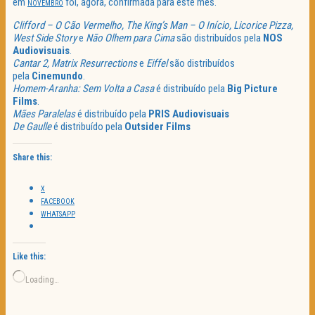
em
foi, agora, confirmada para este mês.
NOVEMBRO
Clifford – O Cão Vermelho, The King’s Man – O Início, Licorice Pizza,
West Side Story
e
Não Olhem para Cima
são distribuídos pela
NOS
Audiovisuais
.
Cantar 2, Matrix Resurrections
e
Eiffel
são distribuídos
pela
Cinemundo
.
Homem-Aranha: Sem
Volta a Casa
é distribuído pela
Big Picture
Films
.
Mães Paralelas
é distribuído pela
PRIS Audiovisuais
De Gaulle
é distribuído pela
Outsider Films
Share this:
X
FACEBOOK
WHATSAPP
Like this:
Loading…