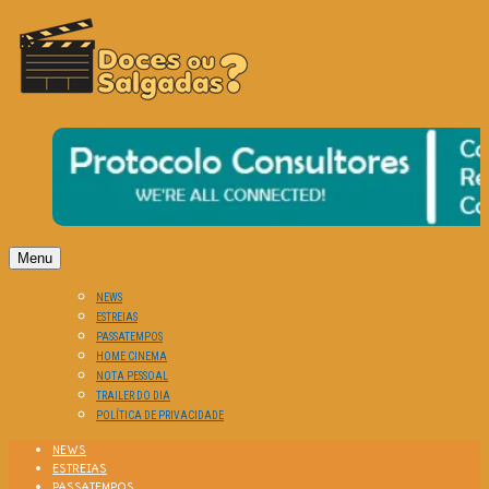
O Cinema? Uma Paixão!!
DOCES OU SALGADAS?
Menu
NEWS
ESTREIAS
PASSATEMPOS
HOME CINEMA
NOTA PESSOAL
TRAILER DO DIA
POLÍTICA DE PRIVACIDADE
NEWS
ESTREIAS
PASSATEMPOS