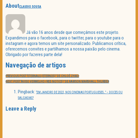
About
CLAUDIO SOUSA
Já vão 16 anos desde que começámos este projeto.
Expandimos para o facebook, para o twitter, para o youtube para o
instagram e agora temos um site personalizado. Publicamos crítica,
oferecemos convites e partilhamos a nossa paixão pelo cinema.
Obrigado por fazeres parte dela!
Navegação de artigos
PREVIOUS POST:
“ETERNALS (ETERNOS)” DE CHLOÉ ZHAO
NEXT POST:
“AVISO VERMELHO (RED NOTICE)” DE RAWSON MARSHALL THURBER
Pingback:
“EM JANEIRO DE 2022, NOS CINEMAS PORTUGUESES…” – DOCES OU
SALGADAS?
Leave a Reply