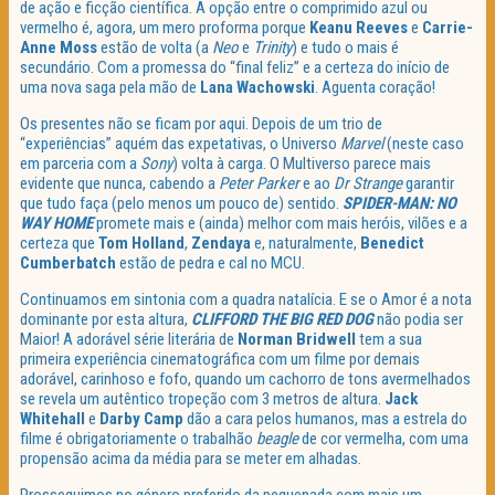
de ação e ficção científica. A opção entre o comprimido azul ou
vermelho é, agora, um mero proforma porque
Keanu Reeves
e
Carrie-
Anne Moss
estão de volta (a
Neo
e
Trinity
) e tudo o mais é
secundário. Com a promessa do “final feliz” e a certeza do início de
uma nova saga pela mão de
Lana Wachowski
. Aguenta coração!
Os presentes não se ficam por aqui. Depois de um trio de
“experiências” aquém das expetativas, o Universo
Marvel
(neste caso
em parceria com a
Sony
) volta à carga. O Multiverso parece mais
evidente que nunca, cabendo a
Peter Parker
e ao
Dr Strange
garantir
que tudo faça (pelo menos um pouco de) sentido.
SPIDER-MAN: NO
WAY HOME
promete mais e (ainda) melhor com mais heróis, vilões e a
certeza que
Tom Holland
,
Zendaya
e, naturalmente,
Benedict
Cumberbatch
estão de pedra e cal no MCU.
Continuamos em sintonia com a quadra natalícia. E se o Amor é a nota
dominante por esta altura,
CLIFFORD THE BIG RED DOG
não podia ser
Maior! A adorável série literária de
Norman Bridwell
tem a sua
primeira experiência cinematográfica com um filme por demais
adorável, carinhoso e fofo, quando um cachorro de tons avermelhados
se revela um autêntico tropeção com 3 metros de altura.
Jack
Whitehall
e
Darby Camp
dão a cara pelos humanos, mas a estrela do
filme é obrigatoriamente o trabalhão
beagle
de cor vermelha, com uma
propensão acima da média para se meter em alhadas.