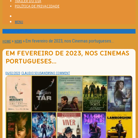
TRAILER DO DIA
POLÍTICA DE PRIVACIDADE
MENU
Passatempos
»
»
Em fevereiro de 2023, nos Cinemas portugueses…
HOME
NEWS
EM FEVEREIRO DE 2023, NOS CINEMAS
PORTUGUESES…
06/02/2023
CLAUDIO SOUSA
NEWS
NO COMMENT