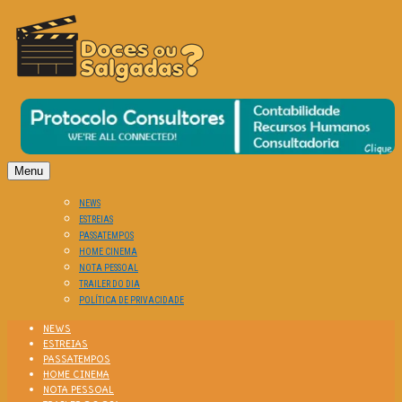
O Cinema? Uma Paixão!!
DOCES OU SALGADAS?
Menu
NEWS
ESTREIAS
PASSATEMPOS
HOME CINEMA
NOTA PESSOAL
TRAILER DO DIA
POLÍTICA DE PRIVACIDADE
NEWS
ESTREIAS
PASSATEMPOS
HOME CINEMA
NOTA PESSOAL