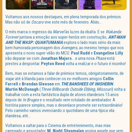
Voltamos aos nossos destaques, em plena temporada dos prémios.
Mas não só de
Oscars
vive este mês de fevereiro. Aliás…
O mês marca o regresso da
Marvel
às luzes da ribalta. E se
Wakanda
Forever
juntava a emoção aos super-heróis em construção,
ANT-MAN
AND THE WASP: QUANTUMANIA
explora o lado mais sério da mais
bem humorada personagem dos
Avengers
, ao mesmo tempo que nos
apresenta o novo super-vilão do MCU.
Paul Rudd
e
Evangeline Lilly
irão deparar-se com
Jonathan Majors
… e uma nova
Phase
está
prestes a despontar.
Peyton Reed
volta a realizar e o futuro é risonho!
Bem, mas se estamos a falar de prémios temos, obrigatoriamente, de
viajar até à Irlanda para conhecer os ex-melhores amigos
Collin
Farrell
e
Brendan Gleeson
em
THE BANSHEES OF INISHERIN
.
Martin McDonagh
(
Three Billboards Outside Ebbing, Missouri
) volta a
trabalhar com a esta fantástica dupla de atores irlandeses 15 anos
depois de
In Bruges
e o resultado vem rotulado de arrebatador. A
história parece simples, mas o desenlace promete ser extraordinário!
Pelo caminho vamos vivenciando o quotidiano de uma típica vila
irlandesa, até…
Voltamos a saltar para o Cinema de entretenimento, mas mas
carregado e assustador.
M. Night Shyamalan
assina aquele que vem