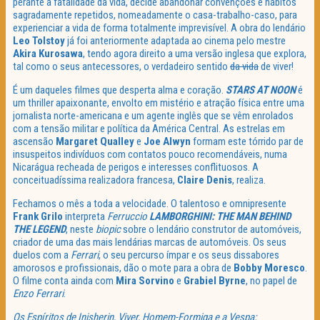
perante a fatalidade da vida, decide abandonar convenções e hábitos
sagradamente repetidos, nomeadamente o casa-trabalho-caso, para
experienciar a vida de forma totalmente imprevisível. A obra do lendário
Leo Tolstoy
já foi anteriormente adaptada ao cinema pelo mestre
Akira Kurosawa
, tendo agora direito a uma versão inglesa que explora,
tal como o seus antecessores, o verdadeiro sentido
da vida
de viver!
É um daqueles filmes que desperta alma e coração.
STARS AT NOON
é
um thriller apaixonante, envolto em mistério e atração física entre uma
jornalista norte-americana e um agente inglês que se vêm enrolados
com a tensão militar e política da América Central. As estrelas em
ascensão
Margaret Qualley
e
Joe Alwyn
formam este tórrido par de
insuspeitos indivíduos com contatos pouco recomendáveis, numa
Nicarágua recheada de perigos e interesses conflituosos. A
conceituadíssima realizadora francesa,
Claire Denis
, realiza.
Fechamos o mês a toda a velocidade. O talentoso e omnipresente
Frank Grilo
interpreta
Ferruccio
LAMBORGHINI: THE MAN BEHIND
THE LEGEND
, neste
biopic
sobre o lendário construtor de automóveis,
criador de uma das mais lendárias marcas de automóveis. Os seus
duelos com a
Ferrari
, o seu percurso ímpar e os seus dissabores
amorosos e profissionais, dão o mote para a obra de
Bobby Moresco
.
O filme conta ainda com
Mira Sorvino
e
Grabiel Byrne
, no papel de
Enzo Ferrari
.
Os Espíritos de Inisherin, Viver, Homem-Formiga e a Vespa: