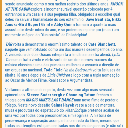
sendo anunciado como o seu melhor registo dos últimos anos.
KNOCK
AT THE CABIN
explora a incomensurável questão colocada por 4
estranhos a um casal e à sua pequena filha, obrigados a escolher qual
deles irá salvar a humanidade do seu extermínio.
Dave Bautista, Nikki
Amuka-Bird Rupert Grint
e
Abby Quinn
formam o quarteto mais
assustador deste início do ano, e só podemos esperar por (mais) um
momento mágico do “ilusionista” de Philadelphia!
TÁR
volta a demonstrar o enormíssimo talento de
Cate Blanchett
,
naquele que vem rotulado como um dos maiores desempenhos do ano.
A vencedora de dois Oscars interpreta a lendária maestra alemã,
Lydia
Tár
num retrato vívido e eletrizante de um dos nomes maiores da
música clássica e uma das primeiras mulheres a assumir a direção de
um orquestra nacional.
Todd Field
(
In the Bedroom
) volta às luzes da
ribalta 16 anos depois de
Little Children
e logo com a tripla nomeação
ao Oscar de Melhor Filme, Realizador e Argumentista.
Voltamos a alternar de registo, desta vez com algo mais sensual e
apimentado.
Steven Soderbergh
e
Channing Tatum
fecham a
trilogia com
MAGIC MIKE’S LAST DANCE
num novo filme de perder o
fôlego. Neste novo desafio
Salma Hayek
veste a pele de mentora,
musa e produtora do espetáculo do
West End
que pretende acabar de
uma vez por todas com preconceitos e misoginias. A história de
perseverança e superação acompanha o enredo do filme, mesmo que
todas as atenções estejam centradas nos dotes dançarinos (e não só)