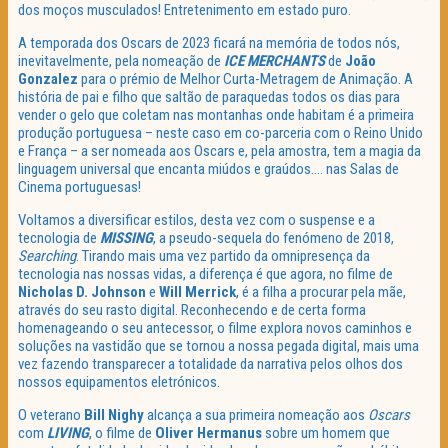
dos moços musculados! Entretenimento em estado puro.
A temporada dos Oscars de 2023 ficará na memória de todos nós,
inevitavelmente, pela nomeação de
ICE MERCHANTS
de
João
Gonzalez
para o prémio de Melhor Curta-Metragem de Animação. A
história de pai e filho que saltão de paraquedas todos os dias para
vender o gelo que coletam nas montanhas onde habitam é a primeira
produção portuguesa – neste caso em co-parceria com o Reino Unido
e França – a ser nomeada aos Oscars e, pela amostra, tem a magia da
linguagem universal que encanta miúdos e graúdos…. nas Salas de
Cinema portuguesas!
Voltamos a diversificar estilos, desta vez com o suspense e a
tecnologia de
MISSING
, a pseudo-sequela do fenómeno de 2018,
Searching
. Tirando mais uma vez partido da omnipresença da
tecnologia nas nossas vidas, a diferença é que agora, no filme de
Nicholas D. Johnson
e
Will Merrick
, é a filha a procurar pela mãe,
através do seu rasto digital. Reconhecendo e de certa forma
homenageando o seu antecessor, o filme explora novos caminhos e
soluções na vastidão que se tornou a nossa pegada digital, mais uma
vez fazendo transparecer a totalidade da narrativa pelos olhos dos
nossos equipamentos eletrónicos.
O veterano
Bill Nighy
alcança a sua primeira nomeação aos
Oscars
com
LIVING
, o filme de
Oliver Hermanus
sobre um homem que