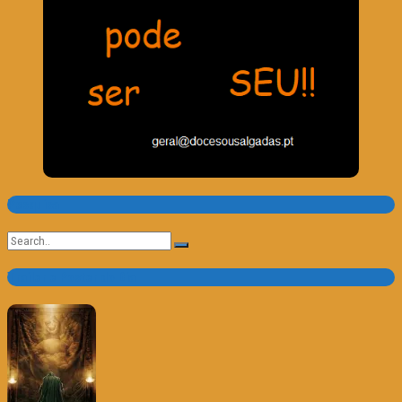
Pesquisa
Search
for:
Trailer e Poster do Dia