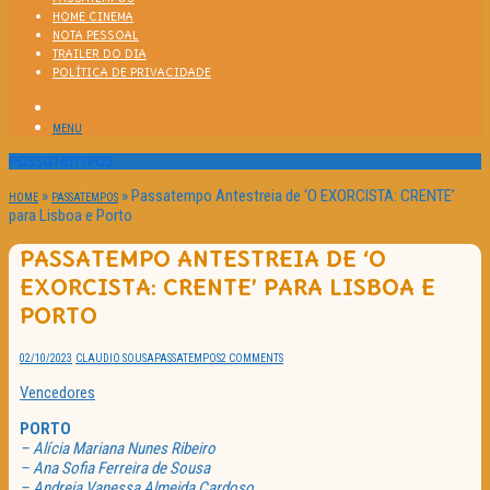
HOME CINEMA
NOTA PESSOAL
TRAILER DO DIA
POLÍTICA DE PRIVACIDADE
MENU
Passatempos
»
»
Passatempo Antestreia de ‘O EXORCISTA: CRENTE’
HOME
PASSATEMPOS
para Lisboa e Porto
PASSATEMPO ANTESTREIA DE ‘O
EXORCISTA: CRENTE’ PARA LISBOA E
PORTO
02/10/2023
CLAUDIO SOUSA
PASSATEMPOS
2 COMMENTS
Vencedores
PORTO
– Alícia Mariana Nunes Ribeiro
– Ana Sofia Ferreira de Sousa
– Andreia Vanessa Almeida Cardoso