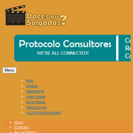
O Cinema? Uma Paixão!!
DOCES OU SALGADAS?
Menu
NEWS
ESTREIAS
PASSATEMPOS
HOME CINEMA
NOTA PESSOAL
TRAILER DO DIA
POLÍTICA DE PRIVACIDADE
NEWS
ESTREIAS
PASSATEMPOS