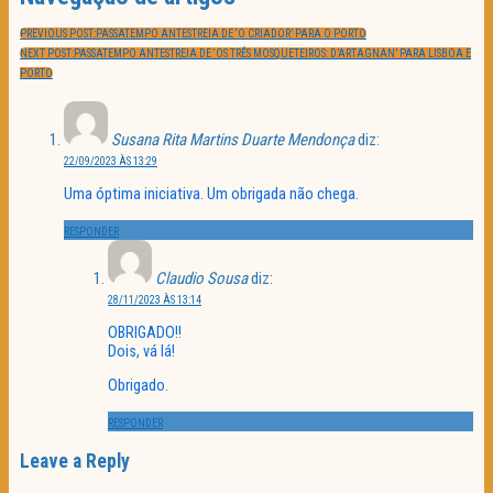
PREVIOUS POST:
PASSATEMPO ANTESTREIA DE ‘O CRIADOR’ PARA O PORTO
NEXT POST:
PASSATEMPO ANTESTREIA DE ‘OS TRÊS MOSQUETEIROS: D’ARTAGNAN’ PARA LISBOA E
PORTO
Susana Rita Martins Duarte Mendonça
diz:
22/09/2023 ÀS 13:29
Uma óptima iniciativa. Um obrigada não chega.
RESPONDER
Claudio Sousa
diz:
28/11/2023 ÀS 13:14
OBRIGADO!!
Dois, vá lá!
Obrigado.
RESPONDER
Leave a Reply