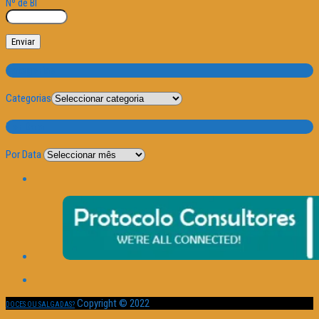
Nº de BI
Categorias
Categorias
Por Data
Por Data
Copyright © 2022
DOCES OU SALGADAS?