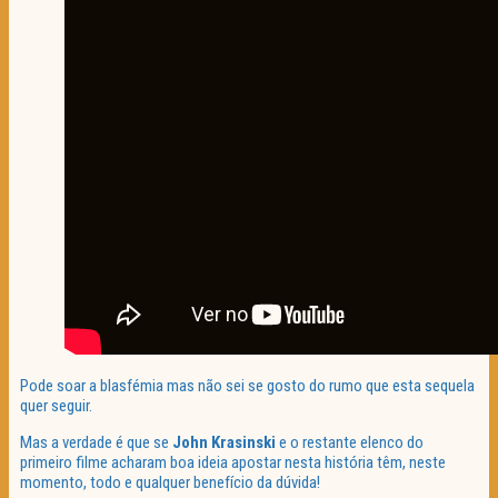
Pode soar a blasfémia mas não sei se gosto do rumo que esta sequela
quer seguir.
Mas a verdade é que se
John Krasinski
e o restante elenco do
primeiro filme acharam boa ideia apostar nesta história têm, neste
momento, todo e qualquer benefício da dúvida!