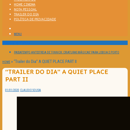
HOME CINEMA
NOTA PESSOAL
TRAILER DO DIA
POLÍTICA DE PRIVACIDADE
MENU
Passatempos
PASSATEMPO ANTESTREIA DE ‘FINNICK: CRIATURAS MÁGICAS’ PARA LISBOA E PORTO
»
“Trailer do Dia” A QUIET PLACE PART II
HOME
“TRAILER DO DIA” A QUIET PLACE
PART II
01/01/2020
CLAUDIO SOUSA