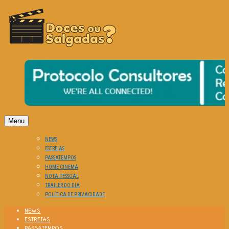
O Cinema? Uma Paixão!!
DOCES OU SALGADAS?
Menu
NEWS
ESTREIAS
PASSATEMPOS
HOME CINEMA
NOTA PESSOAL
TRAILER DO DIA
POLÍTICA DE PRIVACIDADE
NEWS
ESTREIAS
PASSATEMPOS