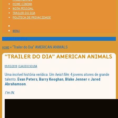
HOME CINEMA
NOTA PESSOAL
TRAILER DO DIA
POLÍTICA DE PRIVACIDADE
MENU
Passatempos
»
“Trailer do Dia” AMERICAN ANIMALS
HOME
“TRAILER DO DIA” AMERICAN ANIMALS
09/05/2018
CLAUDIO SOUSA
Uma incrível história verídica. Um
heist film
. 4 jovens atores de grande
talento.
Evan Peters
,
Barry Keoghan
,
Blake Jenner
e
Jared
Abrahamson
.
I’m IN.