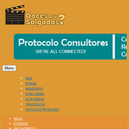
O Cinema? Uma Paixão!!
DOCES OU SALGADAS?
Menu
NEWS
ESTREIAS
PASSATEMPOS
HOME CINEMA
NOTA PESSOAL
TRAILER DO DIA
POLÍTICA DE PRIVACIDADE
NEWS
ESTREIAS
PASSATEMPOS