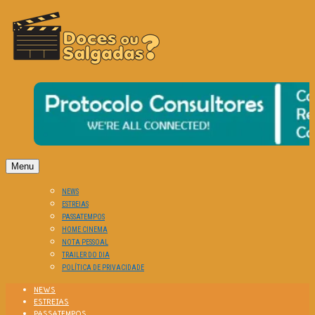
O Cinema? Uma Paixão!!
DOCES OU SALGADAS?
Menu
NEWS
ESTREIAS
PASSATEMPOS
HOME CINEMA
NOTA PESSOAL
TRAILER DO DIA
POLÍTICA DE PRIVACIDADE
NEWS
ESTREIAS
PASSATEMPOS