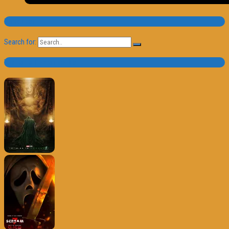
Pesquisa
Search for:
Trailer e Poster do Dia