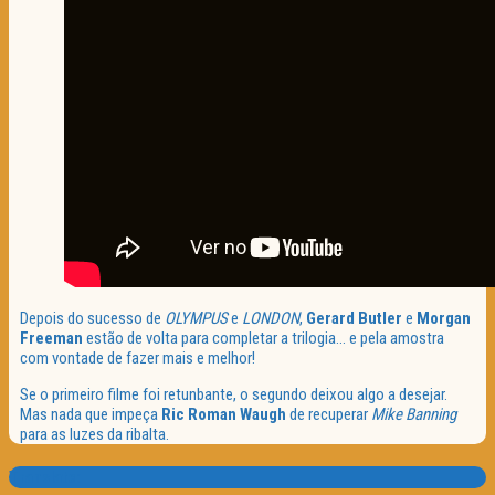
Depois do sucesso de
OLYMPUS
e
LONDON
,
Gerard Butler
e
Morgan
Freeman
estão de volta para completar a trilogia… e pela amostra
com vontade de fazer mais e melhor!
Se o primeiro filme foi retunbante, o segundo deixou algo a desejar.
Mas nada que impeça
Ric Roman Waugh
de recuperar
Mike Banning
para as luzes da ribalta.
Translate: