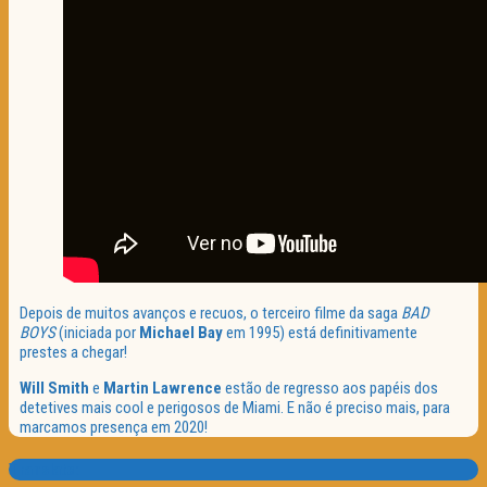
Depois de muitos avanços e recuos, o terceiro filme da saga
BAD
BOYS
(iniciada por
Michael Bay
em 1995) está definitivamente
prestes a chegar!
Will Smith
e
Martin Lawrence
estão de regresso aos papéis dos
detetives mais cool e perigosos de Miami. E não é preciso mais, para
marcamos presença em 2020!
Translate: