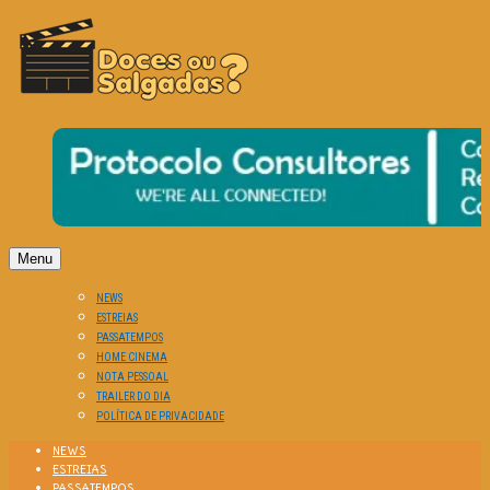
O Cinema? Uma Paixão!!
DOCES OU SALGADAS?
Menu
NEWS
ESTREIAS
PASSATEMPOS
HOME CINEMA
NOTA PESSOAL
TRAILER DO DIA
POLÍTICA DE PRIVACIDADE
NEWS
ESTREIAS
PASSATEMPOS