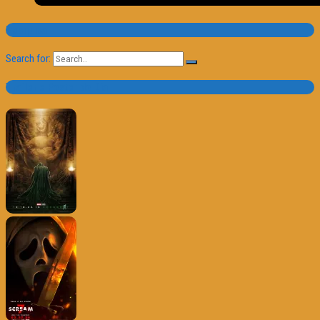
Pesquisa
Search for:
Trailer e Poster do Dia