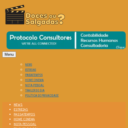
O Cinema? Uma Paixão!!
DOCES OU SALGADAS?
Menu
NEWS
ESTREIAS
PASSATEMPOS
HOME CINEMA
NOTA PESSOAL
TRAILER DO DIA
POLÍTICA DE PRIVACIDADE
NEWS
ESTREIAS
PASSATEMPOS
HOME CINEMA
NOTA PESSOAL