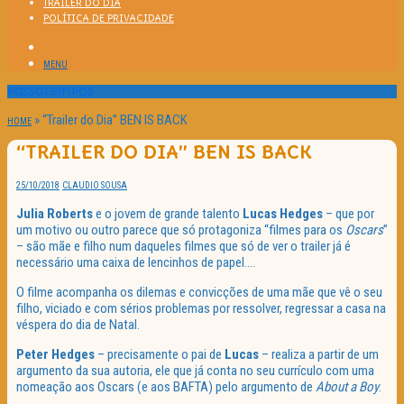
TRAILER DO DIA
POLÍTICA DE PRIVACIDADE
MENU
Passatempos
»
“Trailer do Dia” BEN IS BACK
HOME
“TRAILER DO DIA” BEN IS BACK
25/10/2018
CLAUDIO SOUSA
Julia Roberts
e o jovem de grande talento
Lucas Hedges
– que por
um motivo ou outro parece que só protagoniza “filmes para os
Oscars
”
– são mãe e filho num daqueles filmes que só de ver o trailer já é
necessário uma caixa de lencinhos de papel….
O filme acompanha os dilemas e convicções de uma mãe que vê o seu
filho, viciado e com sérios problemas por ressolver, regressar a casa na
véspera do dia de Natal.
Peter Hedges
– precisamente o pai de
Lucas
– realiza a partir de um
argumento da sua autoria, ele que já conta no seu currículo com uma
nomeação aos Oscars (e aos BAFTA) pelo argumento de
About a Boy
.