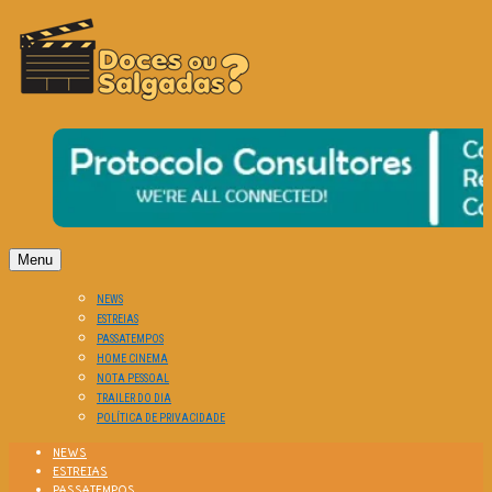
O Cinema? Uma Paixão!!
DOCES OU SALGADAS?
Menu
NEWS
ESTREIAS
PASSATEMPOS
HOME CINEMA
NOTA PESSOAL
TRAILER DO DIA
POLÍTICA DE PRIVACIDADE
NEWS
ESTREIAS
PASSATEMPOS