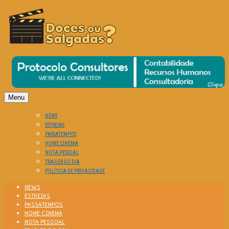
O Cinema? Uma Paixão!!
DOCES OU SALGADAS?
Menu
NEWS
ESTREIAS
PASSATEMPOS
HOME CINEMA
NOTA PESSOAL
TRAILER DO DIA
POLÍTICA DE PRIVACIDADE
NEWS
ESTREIAS
PASSATEMPOS
HOME CINEMA
NOTA PESSOAL