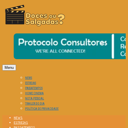
O Cinema? Uma Paixão!!
DOCES OU SALGADAS?
Menu
NEWS
ESTREIAS
PASSATEMPOS
HOME CINEMA
NOTA PESSOAL
TRAILER DO DIA
POLÍTICA DE PRIVACIDADE
NEWS
ESTREIAS
PASSATEMPOS