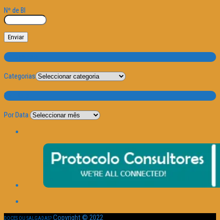
Nº de BI
Categorias
Categorias
Por Data
Por Data
Copyright © 2022
DOCES OU SALGADAS?