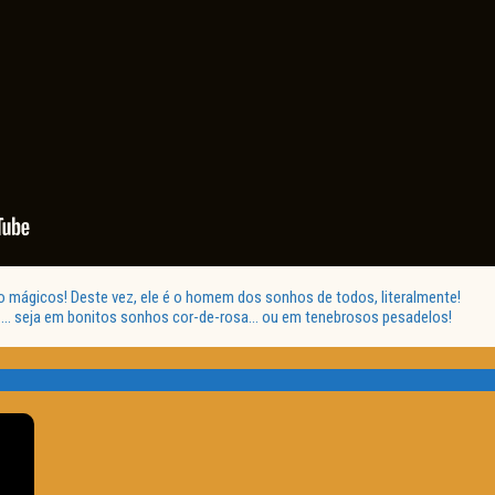
o mágicos! Deste vez, ele é o homem dos sonhos de todos, literalmente!
a…. seja em bonitos sonhos cor-de-rosa… ou em tenebrosos pesadelos!