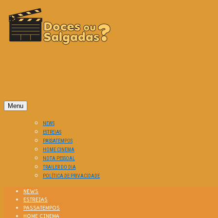
O Cinema? Uma Paixão!!
DOCES OU SALGADAS?
Menu
NEWS
ESTREIAS
PASSATEMPOS
HOME CINEMA
NOTA PESSOAL
TRAILER DO DIA
POLÍTICA DE PRIVACIDADE
NEWS
ESTREIAS
PASSATEMPOS
HOME CINEMA