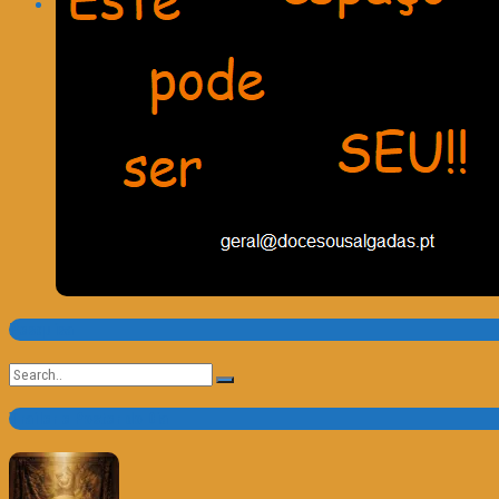
Pesquisa
Search
for:
Trailer e Poster do Dia