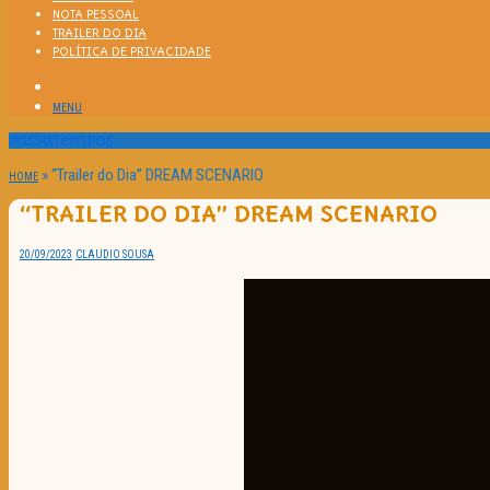
NOTA PESSOAL
TRAILER DO DIA
POLÍTICA DE PRIVACIDADE
MENU
Passatempos
»
“Trailer do Dia” DREAM SCENARIO
HOME
“TRAILER DO DIA” DREAM SCENARIO
20/09/2023
CLAUDIO SOUSA