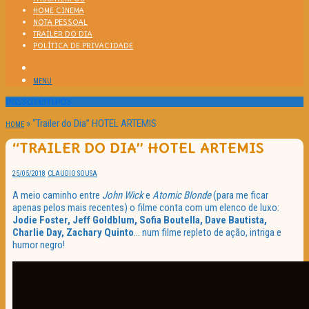
HOME CINEMA
NOTA PESSOAL
TRAILER DO DIA
POLÍTICA DE PRIVACIDADE
MENU
Passatempos
»
“Trailer do Dia” HOTEL ARTEMIS
HOME
“TRAILER DO DIA” HOTEL ARTEMIS
25/05/2018
CLAUDIO SOUSA
A meio caminho entre
John Wick
e
Atomic Blonde
(para me ficar
apenas pelos mais recentes) o filme conta com um elenco de luxo:
Jodie Foster, Jeff Goldblum, Sofia Boutella, Dave Bautista,
Charlie Day, Zachary Quinto
… num filme repleto de ação, intriga e
humor negro!