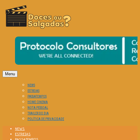
O Cinema? Uma Paixão!!
DOCES OU SALGADAS?
Menu
NEWS
ESTREIAS
PASSATEMPOS
HOME CINEMA
NOTA PESSOAL
TRAILER DO DIA
POLÍTICA DE PRIVACIDADE
NEWS
ESTREIAS
PASSATEMPOS