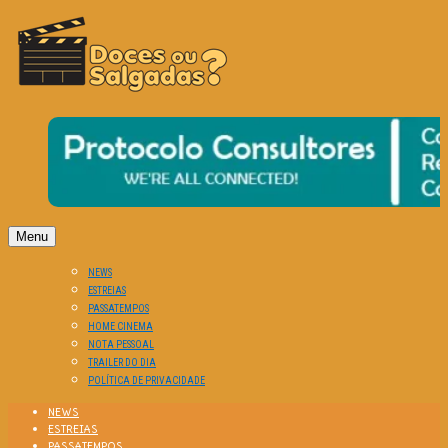
O Cinema? Uma Paixão!!
DOCES OU SALGADAS?
Menu
NEWS
ESTREIAS
PASSATEMPOS
HOME CINEMA
NOTA PESSOAL
TRAILER DO DIA
POLÍTICA DE PRIVACIDADE
NEWS
ESTREIAS
PASSATEMPOS