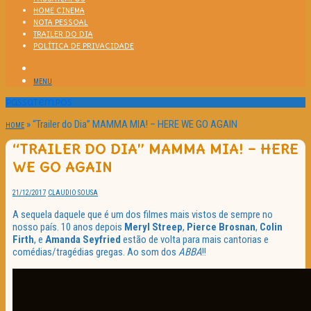
HOME CINEMA
NOTA PESSOAL
TRAILER DO DIA
POLÍTICA DE PRIVACIDADE
MENU
Passatempos
»
“Trailer do Dia” MAMMA MIA! – HERE WE GO AGAIN
HOME
“TRAILER DO DIA” MAMMA MIA! – HERE
WE GO AGAIN
21/12/2017
CLAUDIO SOUSA
A sequela daquele que é um dos filmes mais vistos de sempre no
nosso país. 10 anos depois
Meryl Streep
,
Pierce Brosnan
,
Colin
Firth
, e
Amanda Seyfried
estão de volta para mais cantorias e
comédias/tragédias gregas. Ao som dos
ABBA
!!