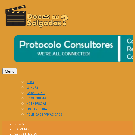
O Cinema? Uma Paixão!!
DOCES OU SALGADAS?
Menu
NEWS
ESTREIAS
PASSATEMPOS
HOME CINEMA
NOTA PESSOAL
TRAILER DO DIA
POLÍTICA DE PRIVACIDADE
NEWS
ESTREIAS
PASSATEMPOS