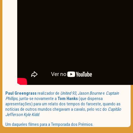
Paul Greengrass
realizador de
United 93, Jason Bourne
e
Captain
Phillips
, junta-se novamente a
Tom Hanks
(que dispensa
apresentações) para um relato dos tempos do faroeste, quando as
notícias de outros mundos chegavam a cavalo, pelo voz do
Capitão
Jefferson Kyle Kidd
.
Um daqueles filmes para a Temporada dos Prémios.