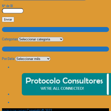
Nº de BI
Categorias
Categorias
Por Data
Por Data
Copyright © 2022
DOCES OU SALGADAS?