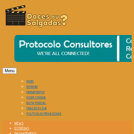
O Cinema? Uma Paixão!!
DOCES OU SALGADAS?
Menu
NEWS
ESTREIAS
PASSATEMPOS
HOME CINEMA
NOTA PESSOAL
TRAILER DO DIA
POLÍTICA DE PRIVACIDADE
NEWS
ESTREIAS
PASSATEMPOS