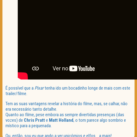
É possível que a
Pixar
tenha ido um bocadinho longe de mais com este
trailer/filme.
Tem as suas vantagens revelar a história do filme, mas, se calhar, não
era necessário tanto detalhe.
Quanto ao filme, pese embora as sempre divertidas presenças (das
vozes) de
Chris Pratt
e
Matt Holland
, o tom parece algo sombrio e
místico para a pequenada.
Ou, então, sou eu que ando a ver unicórnios e elfos… a mais!