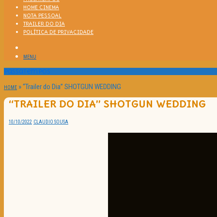
HOME CINEMA
NOTA PESSOAL
TRAILER DO DIA
POLÍTICA DE PRIVACIDADE
MENU
Passatempos
»
“Trailer do Dia” SHOTGUN WEDDING
HOME
“TRAILER DO DIA” SHOTGUN WEDDING
10/10/2022
CLAUDIO SOUSA