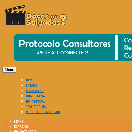
O Cinema? Uma Paixão!!
DOCES OU SALGADAS?
Menu
NEWS
ESTREIAS
PASSATEMPOS
HOME CINEMA
NOTA PESSOAL
TRAILER DO DIA
POLÍTICA DE PRIVACIDADE
NEWS
ESTREIAS
PASSATEMPOS