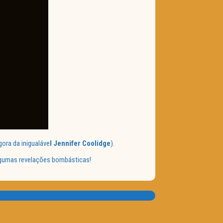
ora da inigualáve
l Jennifer Coolidge
).
algumas revelações bombásticas!