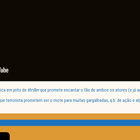
ca em jeito de
thriller
que promete encantar o fãs de ambos os atores (e já ag
e terrorista prometem ser o mote para muitas gargalhadas, q.b. de ação e 