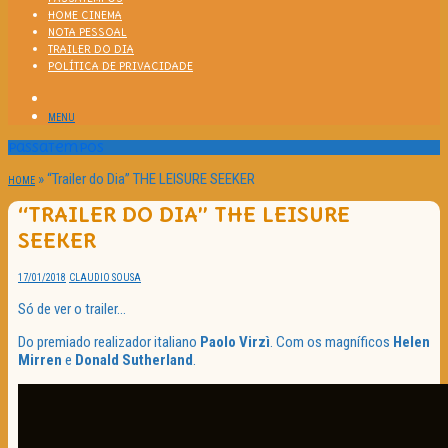
HOME CINEMA
NOTA PESSOAL
TRAILER DO DIA
POLÍTICA DE PRIVACIDADE
MENU
Passatempos
»
“Trailer do Dia” THE LEISURE SEEKER
HOME
“TRAILER DO DIA” THE LEISURE
SEEKER
17/01/2018
CLAUDIO SOUSA
Só de ver o trailer…
Do premiado realizador italiano
Paolo Virzì
. Com os magníficos
Helen
Mirren
e
Donald Sutherland
.