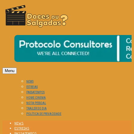
O Cinema? Uma Paixão!!
DOCES OU SALGADAS?
Menu
NEWS
ESTREIAS
PASSATEMPOS
HOME CINEMA
NOTA PESSOAL
TRAILER DO DIA
POLÍTICA DE PRIVACIDADE
NEWS
ESTREIAS
PASSATEMPOS