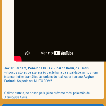
Javier Bardem, Penélope Cruz
e
Ricardo Darín
, os 3 mais
virtuosos atores de expressão castelhana da atualidade, juntos num
intenso thriller dramático às ordens do realizador iraniano
Asghar
Farhadi
. Só pode ser MUITO BOM!!
O filme estreia, no nosso país, já no próximo mês, pela mão da
Alambique Films
.