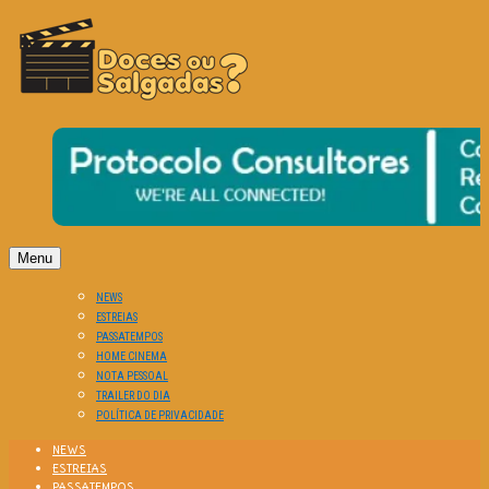
O Cinema? Uma Paixão!!
DOCES OU SALGADAS?
Menu
NEWS
ESTREIAS
PASSATEMPOS
HOME CINEMA
NOTA PESSOAL
TRAILER DO DIA
POLÍTICA DE PRIVACIDADE
NEWS
ESTREIAS
PASSATEMPOS