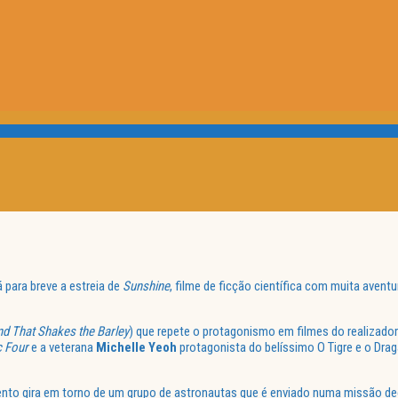
 para breve a estreia de
Sunshine
, filme de ficção científica com muita avent
nd That Shakes the Barley
) que repete o protagonismo em filmes do realizado
c Four
e a veterana
Michelle Yeoh
protagonista do belíssimo O Tigre e o Dra
ento gira em torno de um grupo de astronautas que é enviado numa missão dec