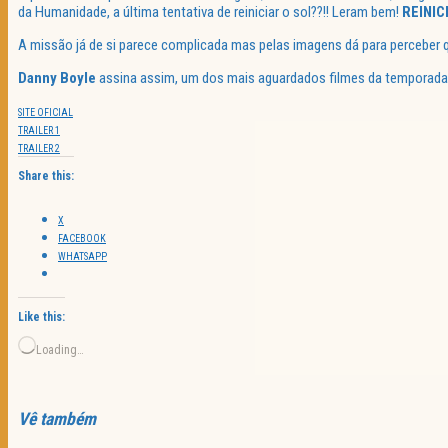
da Humanidade, a última tentativa de reiniciar o sol??!! Leram bem!
REINIC
A missão já de si parece complicada mas pelas imagens dá para perceber 
Danny Boyle
assina assim, um dos mais aguardados filmes da temporada
SITE OFICIAL
TRAILER 1
TRAILER 2
Share this:
X
FACEBOOK
WHATSAPP
Like this:
Loading…
Vê também