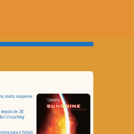
ura, muito suspense
r depois de
28
,
gão/
Crouching
isiva para o futuro