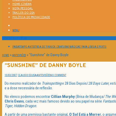
HOME CINEMA
NOTA PESSOAL
TRAILER DO DIA
POLÍTICA DE PRIVACIDADE
MENU
Passatempos
PASSATEMPO ANTESTREIA DE ‘FINNICK: CRIATURAS MÁGICAS’ PARA LISBOA E PORTO
»
»
“Sunshine” de Danny Boyle
HOME
ANTEVISÕES
“SUNSHINE” DE DANNY BOYLE
13/03/2007
CLAUDIO SOUSA
ANTEVISÕES
NO COMMENT
Do mesmo realizador de
Trainspotting
e 28 Dias Depois/
28 Days Later,
está
e a dose necessária de reflexão.
No elenco podemos encontrar
Cillian Murphy
(Brisa de Mudança/
The
Wi
Chris Evans
, cada vez mais famoso devido ao seu papel na série
Fantasti
Tiger, Hidden Dragon
.
A partir de uma premissa bastante original,
O Sol Está a Morrer
, o argum