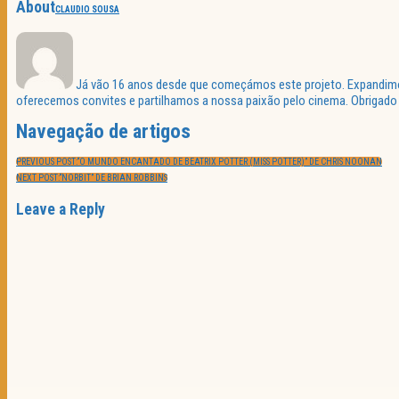
About
CLAUDIO SOUSA
Já vão 16 anos desde que começámos este projeto. Expandimos 
oferecemos convites e partilhamos a nossa paixão pelo cinema. Obrigado p
Navegação de artigos
PREVIOUS POST:
“O MUNDO ENCANTADO DE BEATRIX POTTER (MISS POTTER)” DE CHRIS NOONAN
NEXT POST:
“NORBIT” DE BRIAN ROBBINS
Leave a Reply