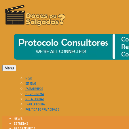
O Cinema? Uma Paixão!!
DOCES OU SALGADAS?
Menu
NEWS
ESTREIAS
PASSATEMPOS
HOME CINEMA
NOTA PESSOAL
TRAILER DO DIA
POLÍTICA DE PRIVACIDADE
NEWS
ESTREIAS
PASSATEMPOS