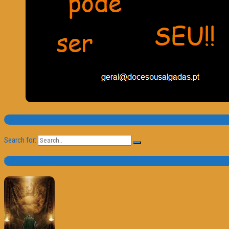
Pesquisa
Search for:
Trailer e Poster do Dia