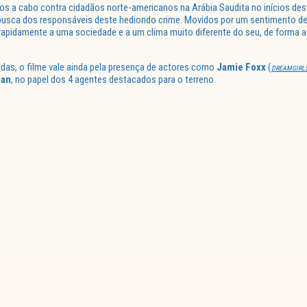
s a cabo contra cidadãos norte-americanos na Arábia Saudita no inícios des
busca dos responsáveis deste hediondo crime. Movidos por um sentimento de
rapidamente a uma sociedade e a um clima muito diferente do seu, de forma 
as, o filme vale ainda pela presença de actores como
Jamie Foxx
(
DREAMGIRL
man
, no papel dos 4 agentes destacados para o terreno.