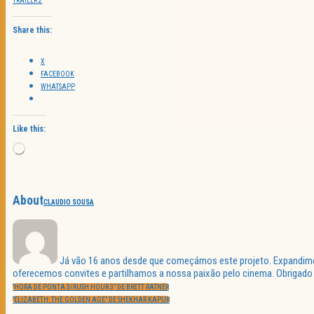
TRAILER 2
Share this:
X
FACEBOOK
WHATSAPP
Like this:
Loading…
About
CLAUDIO SOUSA
Já vão 16 anos desde que começámos este projeto. Expandimos 
oferecemos convites e partilhamos a nossa paixão pelo cinema. Obrigado p
Navegação
PREVIOUS
de
“HORA DE PONTA 3/RUSH HOUR 3” DE BRETT RATNER
POST:
artigos
NEXT
“ELIZABETH: THE GOLDEN AGE” DE SHEKHAR KAPUR
POST: