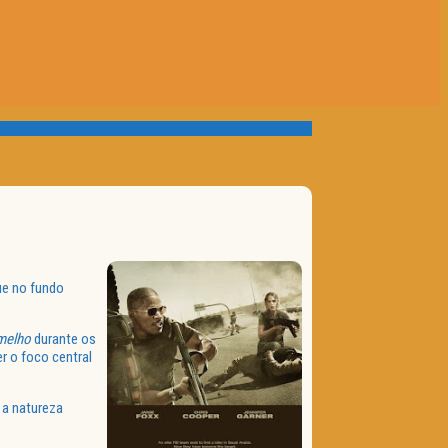
ue no fundo
melho
durante os
r o foco central
 a natureza