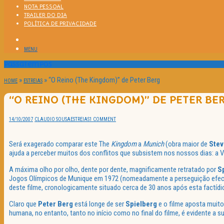
NOTA PESSOAL
TRAILER DO DIA
POLÍTICA DE PRIVACIDADE
MENU
Passatempos
»
»
“O Reino (The Kingdom)” de Peter Berg
HOME
ESTREIAS
“O REINO (THE KINGDOM)” DE PETER BE
14/10/2007
CLAUDIO SOUSA
ESTREIAS
1 COMMENT
Será exagerado comparar este The
Kingdom
a
Munich
(obra maior de
Stev
ajuda a perceber muitos dos conflitos que subsistem nos nossos dias: a 
A máxima olho por olho, dente por dente, magnificamente retratado por
S
Jogos Olímpicos de Munique em 1972 (nomeadamente a perseguição efectuad
deste filme, cronologicamente situado cerca de 30 anos após esta factídi
Claro que
Peter Berg
está longe de ser
Spielberg
e o filme aposta muito
humana, no entanto, tanto no início como no final do filme, é evidente 