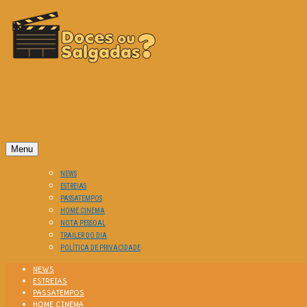
O Cinema? Uma Paixão!!
DOCES OU SALGADAS?
Menu
NEWS
ESTREIAS
PASSATEMPOS
HOME CINEMA
NOTA PESSOAL
TRAILER DO DIA
POLÍTICA DE PRIVACIDADE
NEWS
ESTREIAS
PASSATEMPOS
HOME CINEMA