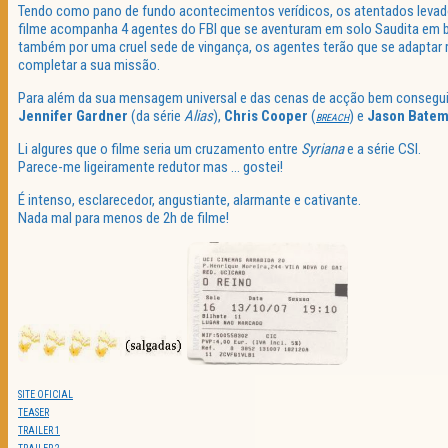
Tendo como pano de fundo acontecimentos verídicos, os atentados levado
filme acompanha 4 agentes do FBI que se aventuram em solo Saudita em 
também por uma cruel sede de vingança, os agentes terão que se adaptar 
completar a sua missão.
Para além da sua mensagem universal e das cenas de acção bem conseguid
Jennifer Gardner
(da série
Alias
),
Chris Cooper
(
) e
Jason Bate
BREACH
Li algures que o filme seria um cruzamento entre
Syriana
e a série CSI.
Parece-me ligeiramente redutor mas … gostei!
É intenso, esclarecedor, angustiante, alarmante e cativante.
Nada mal para menos de 2h de filme!
SITE OFICIAL
TEASER
TRAILER 1