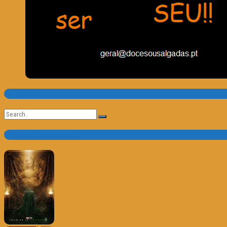
Pesquisa
Search
for:
Trailer e Poster do Dia