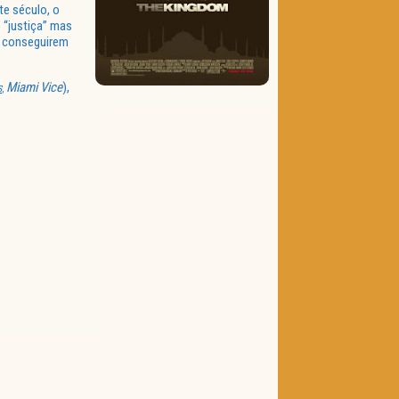
te século, o
 “justiça” mas
a conseguirem
Miami Vice
),
S
,