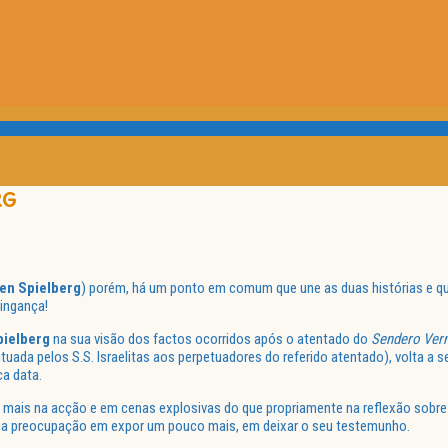
RG
en Spielberg
) porém, há um ponto em comum que une as duas histórias e q
Vingança!
pielberg
na sua visão dos factos ocorridos após o atentado do
Sendero Ver
a pelos S.S. Israelitas aos perpetuadores do referido atentado), volta a se
ca data.
 mais na acção e em cenas explosivas do que propriamente na reflexão sobre
a sua preocupação em expor um pouco mais, em deixar o seu testemunho.