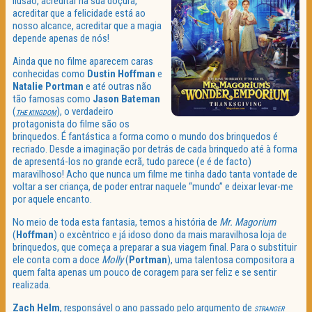
ilusão, acreditar na sua doçura,
acreditar que a felicidade está ao
nosso alcance, acreditar que a magia
depende apenas de nós!
Ainda que no filme aparecem caras
conhecidas como
Dustin Hoffman
e
Natalie Portman
e até outras não
tão famosas como
Jason Bateman
(
), o verdadeiro
THE KINGDOM
protagonista do filme são os
brinquedos. É fantástica a forma como o mundo dos brinquedos é
recriado. Desde a imaginação por detrás de cada brinquedo até à forma
de apresentá-los no grande ecrã, tudo parece (e é de facto)
maravilhoso! Acho que nunca um filme me tinha dado tanta vontade de
voltar a ser criança, de poder entrar naquele “mundo” e deixar levar-me
por aquele encanto.
No meio de toda esta fantasia, temos a história de
Mr. Magorium
(
Hoffman
) o excêntrico e já idoso dono da mais maravilhosa loja de
brinquedos, que começa a preparar a sua viagem final. Para o substituir
ele conta com a doce
Molly
(
Portman
), uma talentosa compositora a
quem falta apenas um pouco de coragem para ser feliz e se sentir
realizada.
Zach Helm
, responsável o ano passado pelo argumento de
STRANGER