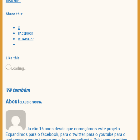
TRAILER PT
Share this:
X
FACEBOOK
WHATSAPP
Like this:
Loading…
Vê também
About
CLAUDIO SOUSA
Já vão 16 anos desde que começámos este projeto.
Expandimos para o facebook, para o twitter, para o youtube para o
instagram e agora temos um site personalizado. Publicamos crítica,