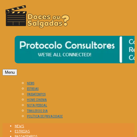
O Cinema? Uma Paixão!!
DOCES OU SALGADAS?
Menu
NEWS
ESTREIAS
PASSATEMPOS
HOME CINEMA
NOTA PESSOAL
TRAILER DO DIA
POLÍTICA DE PRIVACIDADE
NEWS
ESTREIAS
PASSATEMPOS