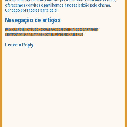
oferecemos convites e partilhamos a nossa paixão pelo cinema.
Obrigado por fazeres parte dela!
Navegação de artigos
PREVIOUS POST:
“HOT FUZZ – ESQUADRÃO DE PROVÍNCIA” DE EDGAR WRIGHT
NEXT POST:
“ATIRAR A MATAR/SHOOT ‘EM UP” DE MICHAEL DAVIS
Leave a Reply