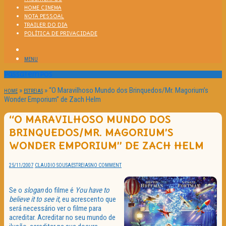
HOME CINEMA
NOTA PESSOAL
TRAILER DO DIA
POLÍTICA DE PRIVACIDADE
MENU
Passatempos
»
»
“O Maravilhoso Mundo dos Brinquedos/Mr. Magorium’s
HOME
ESTREIAS
Wonder Emporium” de Zach Helm
“O MARAVILHOSO MUNDO DOS
BRINQUEDOS/MR. MAGORIUM’S
WONDER EMPORIUM” DE ZACH HELM
25/11/2007
CLAUDIO SOUSA
ESTREIAS
NO COMMENT
Se o
slogan
do filme é
You have to
believe it to see it,
eu acrescento que
será necessário ver o filme para
acreditar. Acreditar no seu mundo de