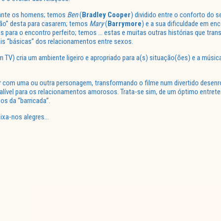
erante os homens; temos
Ben
(
Bradley Cooper
) dividido entre o conforto do
são” desta para casarem; temos
Mary
(
Barrymore
) e a sua dificuldade em en
ias para o encontro perfeito; temos … estas e muitas outras histórias que tr
is “básicas” dos relacionamentos entre sexos.
 TV) cria um ambiente ligeiro e apropriado para a(s) situação(ões) e a músic
ar com uma ou outra personagem, transformando o filme num divertido desenrol
nfalível para os relacionamentos amorosos. Trata-se sim, de um óptimo entre
os da “barricada”.
deixa-nos alegres…