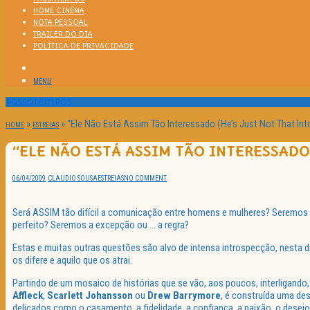
HOME CINEMA
NOTA PESSOAL
TRAILER DO DIA
POLÍTICA DE PRIVACIDADE
MENU
Passatempos
»
»
“Ele Não Está Assim Tão Interessado (He’s Just Not That In
HOME
ESTREIAS
“ELE NÃO ESTÁ ASSIM TÃO INTERESSADO
06/04/2009
CLAUDIO SOUSA
ESTREIAS
NO COMMENT
Será ASSIM tão difícil a comunicação entre homens e mulheres? Seremos A
perfeito? Seremos a excepção ou … a regra?
Estas e muitas outras questões são alvo de intensa introspecção, nesta 
os difere e aquilo que os atrai.
Partindo de um mosaico de histórias que se vão, aos poucos, interligan
Affleck
,
Scarlett Johansson
ou
Drew Barrymore
, é construída uma de
delicados como o casamento, a fidelidade, a confiança, a paixão, o desejo 