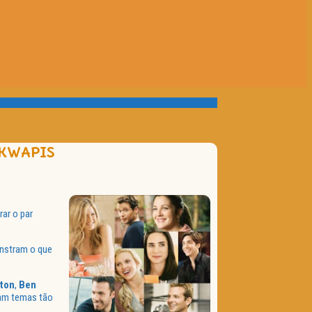
 KWAPIS
ar o par
onstram o que
ston
,
Ben
ram temas tão