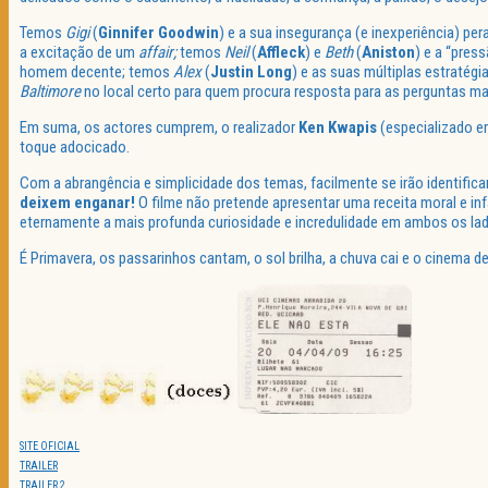
Temos
Gigi
(
Ginnifer Goodwin
) e a sua insegurança (e inexperiência) p
a excitação de um
affair;
temos
Neil
(
Affleck
) e
Beth
(
Aniston
) e a “pres
homem decente; temos
Alex
(
Justin
Long
) e as suas múltiplas estratég
Baltimore
no local certo para quem procura resposta para as perguntas ma
Em suma, os actores cumprem, o realizador
Ken Kwapis
(especializado em
toque adocicado.
Com a abrangência e simplicidade dos temas, facilmente se irão identific
deixem enganar!
O filme não pretende apresentar uma receita moral e i
eternamente a mais profunda curiosidade e incredulidade em ambos os lad
É Primavera, os passarinhos cantam, o sol brilha, a chuva cai e o cinema 
SITE OFICIAL
TRAILER
TRAILER 2