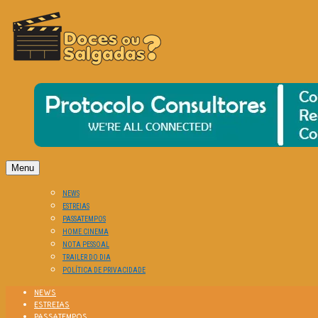
O Cinema? Uma Paixão!!
DOCES OU SALGADAS?
Menu
NEWS
ESTREIAS
PASSATEMPOS
HOME CINEMA
NOTA PESSOAL
TRAILER DO DIA
POLÍTICA DE PRIVACIDADE
NEWS
ESTREIAS
PASSATEMPOS