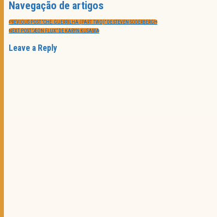
Navegação de artigos
PREVIOUS POST:
“CHE: GUERRILHA (PART TWO)” DE STEVEN SODERBERGH
NEXT POST:
“ÆON FLUX” DE KARYN KUSAMA
Leave a Reply