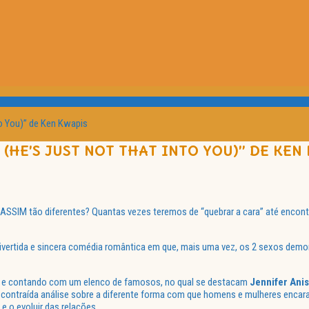
to You)” de Ken Kwapis
 (HE’S JUST NOT THAT INTO YOU)” DE KEN
SSIM tão diferentes? Quantas vezes teremos de “quebrar a cara” até encontr
divertida e sincera comédia romântica em que, mais uma vez, os 2 sexos dem
do, e contando com um elenco de famosos, no qual se destacam
Jennifer Ani
scontraída análise sobre a diferente forma com que homens e mulheres enca
e o evoluir das relações.