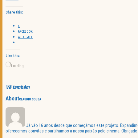
Share this:
X
FACEBOOK
WHATSAPP
Like this:
Loading…
Vê também
About
CLAUDIO SOUSA
Já vão 16 anos desde que começámos este projeto. Expandimos 
oferecemos convites e partilhamos a nossa paixão pelo cinema. Obrigado p