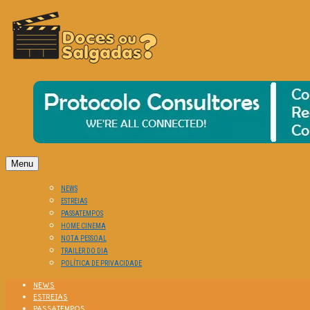
O Cinema? Uma Paixão!!
DOCES OU SALGADAS?
Menu
NEWS
ESTREIAS
PASSATEMPOS
HOME CINEMA
NOTA PESSOAL
TRAILER DO DIA
POLÍTICA DE PRIVACIDADE
NEWS
ESTREIAS
PASSATEMPOS