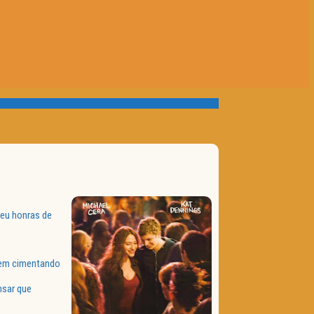
ceu honras de
 vem cimentando
nsar que