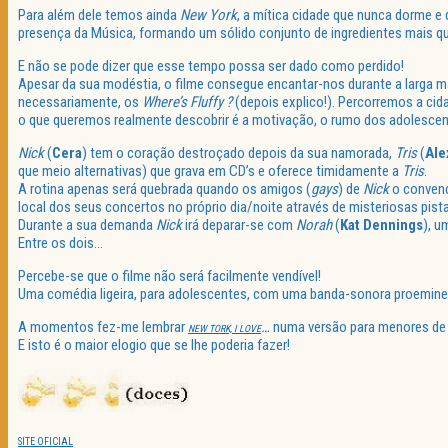
Para além dele temos ainda
New York
, a mítica cidade que nunca dorme e
presença da Música, formando um sólido conjunto de ingredientes mais qu
E não se pode dizer que esse tempo possa ser dado como perdido!
Apesar da sua modéstia, o filme consegue encantar-nos durante a larga m
necessariamente, os
Where’s Fluffy ?
(depois explico!). Percorremos a cid
o que queremos realmente descobrir é a motivação, o rumo dos adolesce
Nick
(
Cera
) tem o coração destroçado depois da sua namorada,
Tris
(
Ale
que meio alternativas) que grava em CD’s e oferece timidamente a
Tris
.
A rotina apenas será quebrada quando os amigos (
gays
) de
Nick
o convenc
local dos seus concertos no próprio dia/noite através de misteriosas pista
Durante a sua demanda
Nick
irá deparar-se com
Norah
(
Kat Dennings
), 
Entre os dois…
Percebe-se que o filme não será facilmente vendível!
Uma comédia ligeira, para adolescentes, com uma banda-sonora proeminen
A momentos fez-me lembrar
…
numa versão para menores de 
NEW TORK, I LOVE
E isto é o maior elogio que se lhe poderia fazer!
SITE OFICIAL