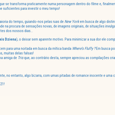
 que se transforma praticamente numa personagem dentro do filme e, finalme
e suficientes para investir o meu tempo!
aioria do tempo, guiando-nos pelas ruas de
New York
em busca de algo distin
ade na procura de sensações novas, de imagens originais, de situações invulg
ntes dos nossos dias…
xis Dziena
), o deixar sem aparente motivo. Para minimizar a sua dor ele co
em para uma noitada em busca da mítica banda
Where’s Fluffy ?
Em busca por
s, muitas delas falsas!
uma amiga de
Tris
que, ao contrário desta, sempre apreciou as compilações cria
te, no entanto, algo bizarra, com umas pitadas de romance inocente e uma c
21!