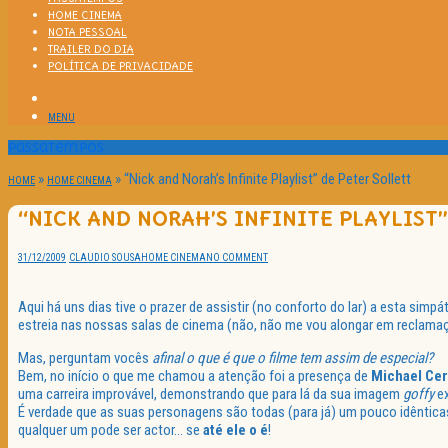
HOME CINEMA
NOTA PESSOAL
TRAILER DO DIA
POLÍTICA DE PRIVACIDADE
MENU
Passatempos
»
»
“Nick and Norah’s Infinite Playlist” de Peter Sollett
HOME
HOME CINEMA
“NICK AND NORAH’S INFINITE PLAYLIST”
31/12/2009
CLAUDIO SOUSA
HOME CINEMA
NO COMMENT
Aqui há uns dias tive o prazer de assistir (no conforto do lar) a esta si
estreia nas nossas salas de cinema (não, não me vou alongar em reclama
Mas, perguntam vocês
afinal o que é que o filme tem assim de especial?
Bem, no início o que me chamou a atenção foi a presença de
Michael Cer
uma carreira improvável, demonstrando que para lá da sua imagem
goffy
ex
É verdade que as suas personagens são todas (para já) um pouco idêntic
qualquer um pode ser actor… se
até ele o é
!