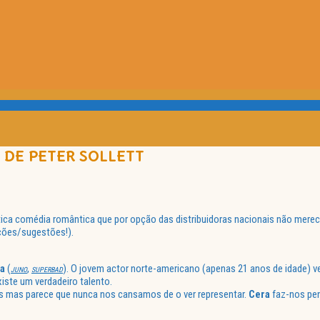
 DE PETER SOLLETT
mpática comédia romântica que por opção das distribuidoras nacionais não mere
ções/sugestões!).
a
(
,
). O jovem actor norte-americano (apenas 21 anos de idade)
JUNO
SUPERBAD
iste um verdadeiro talento.
as mas parece que nunca nos cansamos de o ver representar.
Cera
faz-nos pe