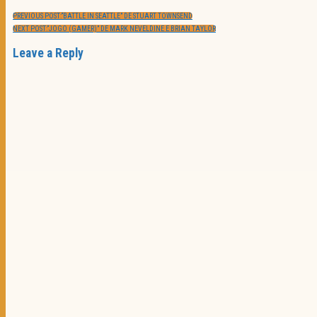
PREVIOUS POST:
“BATTLE IN SEATTLE” DE STUART TOWNSEND
NEXT POST:
“JOGO (GAMER)” DE MARK NEVELDINE E BRIAN TAYLOR
Leave a Reply