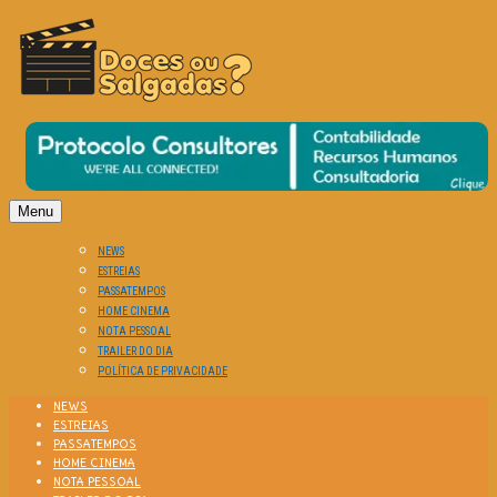
O Cinema? Uma Paixão!!
DOCES OU SALGADAS?
Menu
NEWS
ESTREIAS
PASSATEMPOS
HOME CINEMA
NOTA PESSOAL
TRAILER DO DIA
POLÍTICA DE PRIVACIDADE
NEWS
ESTREIAS
PASSATEMPOS
HOME CINEMA
NOTA PESSOAL