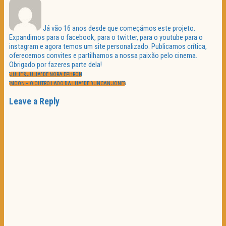
Já vão 16 anos desde que começámos este projeto.
Expandimos para o facebook, para o twitter, para o youtube para o
instagram e agora temos um site personalizado. Publicamos crítica,
oferecemos convites e partilhamos a nossa paixão pelo cinema.
Obrigado por fazeres parte dela!
Navegação
PREVIOUS
de
“JULIE & JULIA” DE NORA EPHRON
POST:
artigos
NEXT
“MOON – O OUTRO LADO DA LUA” DE DUNCAN JONES
POST:
Leave a Reply