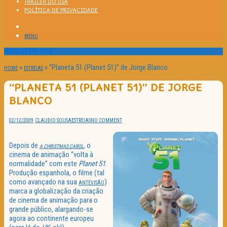
TRAILER DO DIA
POLÍTICA DE PRIVACIDADE
MENU
Passatempos
»
»
“Planeta 51 (Planet 51)” de Jorge Blanco
HOME
ESTREIAS
“PLANETA 51 (PLANET 51)” DE JORGE
BLANCO
02/12/2009
CLAUDIO SOUSA
ESTREIAS
NO COMMENT
Depois de
, o
A CHRISTMAS CAROL
cinema de animação “volta à
normalidade” com este
Planet 51
.
Produção espanhola, o filme (tal
como avançado na sua
)
ANTEVISÃO
marca a globalização da criação
de cinema de animação para o
grande público, alargando-se
agora ao continente europeu