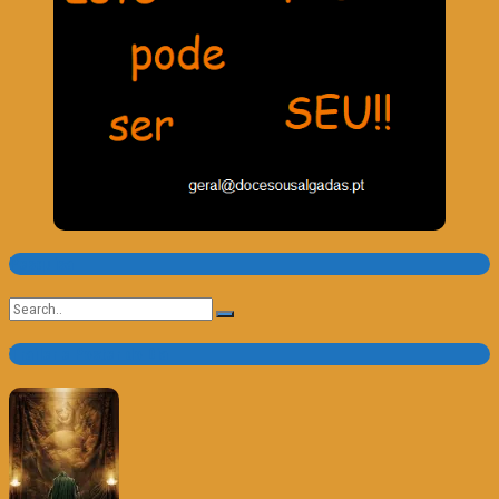
Pesquisa
Search
for:
Trailer e Poster do Dia