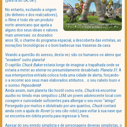
(para lá do
UK
, ok!).
No entanto, excluindo a origem
(do dinheiro e dos realizadores),
o filme é todo ele um produto
norte-americano que apela a
alguns dos seus ideais e valores
mais universais: os dourados
anos 50, o charme do programa espacial, a descoberta das estrelas, as
inovações tecnológicas e o bom barbecue nas traseiras da casa.
Virando a questão do avesso, desta vez são os humanos os aliens que
“invadem” outro planeta!
O capitão
Chuck Baker
estaria longe de imaginar a trapalhada onde se
estaria a meter ao aterrar no presumidamente desabitado
Planeta 51
. A
sua intempestiva entrada coloca toda uma cidade de alerta, forçando-
o a recorrer aos seus mais elaborados atributos… o seu cabelo louro e
o sorriso
Pepsodente
!
Ainda assim, num planeta tão hostil como este,
Chuck
irá encontrar
auxílio no tímido mas simpático
LEM
, um jovem adolescente local com
coragem e curiosidade suficientes para albergar o seu novo “amigo”.
Perseguido por muitos e idolatrado por uns quantos,
Chuck
contará
ainda com a ajuda de
Rover
(o seu cão-robô) para voltar à sua nave que
se encontra em órbita pronta para regressar à Terra.
Apesar do seu enredo simplista e de personagens deveras simplistas, o