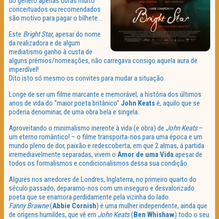
do género apenas obras muito
conceituados ou recomendados
são motivo para pagar o bilhete…
Este
Bright Star,
apesar do nome
da realizadora e de algum
mediatismo ganho à custa de
alguns prémios/nomeações, não carregava consigo aquela aura de
imperdível!
Dito isto só mesmo os convites para mudar a situação.
Longe de ser um filme marcante e memorável, a história dos últimos
anos de vida do “maior poeta britânico”
John Keats
é, aquilo que se
poderia denominar, de uma obra bela e singela.
Aproveitando o minimalismo inerente à vida (e obra) de
John Keats
–
um eterno romântico! – o filme transporta-nos para uma época e um
mundo pleno de dor, paixão e redescoberta, em que 2 almas, á partida
irremediavelmente separadas, vivem o
Amor de uma Vida
apesar de
todos os formalismos e condicionalismos dessa sua condição.
Algures nos arredores de Londres, Inglaterra, no primeiro quarto do
século passado, deparamo-nos com um inseguro e desvalorizado
poeta que se enamora perdidamente pela vizinha do lado.
Fanny Brawne
(
Abbie Cornish
) é uma mulher independente, ainda que
de origens humildes, que vê em
John Keats
(
Ben Whishaw
) todo o seu