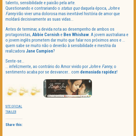
talento, sensibilidade e paixão pela arte.
Questionando e contrariando o
status quo
daquela época,
John
e
Fanny
irão viver uma dolorosa mas inevitável história de amor que
moldará decisivamente as suas vidas…
Antes de terminar, a devida nota ao desempenho de ambos os
protagonistas,
Abbie Cornish
e
Ben Whishaw
. A jovem australiana e
o jovem inglês prometem dar muito que falar nos próximos anos e …
quem sabe se muito não o deverão à sensibilidade e mestria da
realizadora
Jane
Campion
?
Sente-se…
… infelizmente, ao contrário do Amor vivido por
John
e
Fanny
, o
sentimento acaba por se desvancer… com
demasiada rapidez
!
SITE OFICIAL
TRAILER
Share this: