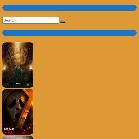
Pesquisa
Search
for:
Trailer e Poster do Dia