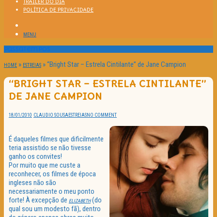
TRAILER DO DIA
POLÍTICA DE PRIVACIDADE
MENU
Passatempos
»
»
“Bright Star – Estrela Cintilante” de Jane Campion
HOME
ESTREIAS
“BRIGHT STAR – ESTRELA CINTILANTE”
DE JANE CAMPION
18/01/2010
CLAUDIO SOUSA
ESTREIAS
NO COMMENT
É daqueles filmes que dificilmente
teria assistido se não tivesse
ganho os convites!
Por muito que me custe a
reconhecer, os filmes de época
ingleses não são
necessariamente o meu ponto
forte! À excepção de
(do
ELIZABETH
qual sou um modesto fã), dentro