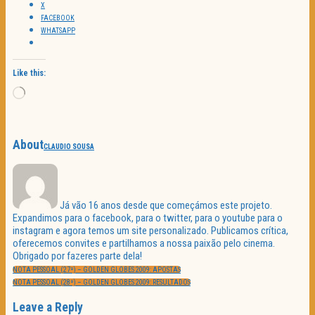
X
FACEBOOK
WHATSAPP
Like this:
Loading…
About
CLAUDIO SOUSA
Já vão 16 anos desde que começámos este projeto.
Expandimos para o facebook, para o twitter, para o youtube para o
instagram e agora temos um site personalizado. Publicamos crítica,
oferecemos convites e partilhamos a nossa paixão pelo cinema.
Obrigado por fazeres parte dela!
Navegação
PREVIOUS
de
NOTA PESSOAL (27ª) – GOLDEN GLOBES 2009: APOSTAS
POST:
artigos
NEXT
NOTA PESSOAL (28ª) – GOLDEN GLOBES 2009: RESULTADOS
POST:
Leave a Reply