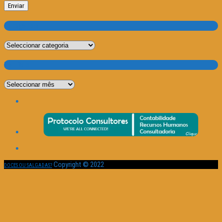
Categorias
Categorias
Por Data
Por
Data
Copyright © 2022
DOCES OU SALGADAS?