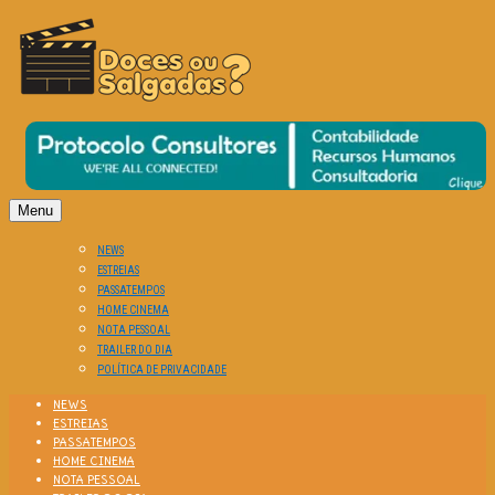
O Cinema? Uma Paixão!!
DOCES OU SALGADAS?
Menu
NEWS
ESTREIAS
PASSATEMPOS
HOME CINEMA
NOTA PESSOAL
TRAILER DO DIA
POLÍTICA DE PRIVACIDADE
NEWS
ESTREIAS
PASSATEMPOS
HOME CINEMA
NOTA PESSOAL