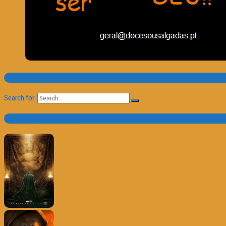
Pesquisa
Search for:
Trailer e Poster do Dia