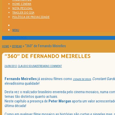
HOME CINEMA
NOTA PESSOAL
TRAILER DO DIA
POLÍTICA DE PRIVACIDADE
MENU
Passatempos
»
»
“360” de Fernando Meirelles
HOME
ESTREIAS
“360” DE FERNANDO MEIRELLES
26/08/2012
CLAUDIO SOUSA
ESTREIAS
NO COMMENT
Fernando Meirelles
já assinou filmes como
,
Constant Gard
CIDADE DE DEUS
elevadíssima qualidade!
Desta vez o realizador brasileiro envereda pelo cinema mosaico, numa com
temas tão distintos quanto actuais.
Neste capítulo a presença de
Peter Morgan
aporta um valor acrescentado
última década!
Como em qualquer filme mosaico as histórias são curtas e singelas mas, 