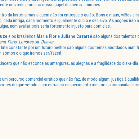
amente nos reduzimos ao nosso papel de meros… mirones.
o da história mas a quem não foi entregue o guião. Bons e maus, vilões e he
o, cada intriga, cada momento é igualmente dúbio e decisivo. As acções irão 
gar, nem avaliar, pois seria fortemente injusto para com eles…
ouze
e os brasileiros
Maria Flor
e
Juliano Cazarré
são alguns dos talentos
ena
,
Paris
,
Londres
ou
Denver.
 e a luta constante por um futuro melhor são alguns dos temas abordados num f
m somos e o que iremos ser/fazer!
sincero que não esconde as amarguras, as alegrias e a fragilidade do dia-a-d
 um percurso comercial errático que não faz, de modo algum, justiça à qualid
louvores do que vetado a um estranho esquecimento mesmo na comunidade cin