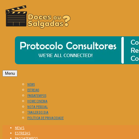
O Cinema? Uma Paixão!!
DOCES OU SALGADAS?
Menu
NEWS
ESTREIAS
PASSATEMPOS
HOME CINEMA
NOTA PESSOAL
TRAILER DO DIA
POLÍTICA DE PRIVACIDADE
NEWS
ESTREIAS
PASSATEMPOS