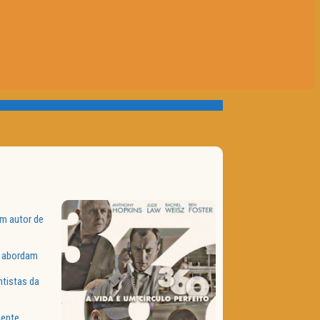
um autor de
e abordam
ntistas da
mente