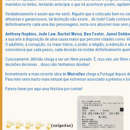
mantidos no limbo, tentando antecipar o que irá acontecer porém, rapid
Verdadeiramente é assim que me senti. Alguém que é colocado bem no centr
altruístas e gananciosos, tal distinção não existe… de todo! Cada context
definitivamente cada uma das personagens, resta-nos absorver mas sem jul
Anthony Hopkins
,
Jude Law
,
Rachel Weisz
,
Ben Foster
,
Jamel Debb
a sua arte à disposição de uma causa maior que percorre cidades como
Vi
O adultério, a corrupção, os maus tratos, o poder, a religião, a redenção
consciência que cada passo, cada decisão irá moldar definitivamente que
Curiosamente
360
não chega a ser um filme pesado. É, isso sim, um filme 
decisões decisivas… disso não tenhamos dúvidas!
Incrivelmente a mais recente obra de
Meirelles
chega a Portugal depois de
Para mim seria muito mais natural que estivesse associado a prémios e 
Parece haver por aqui uma História por contar!