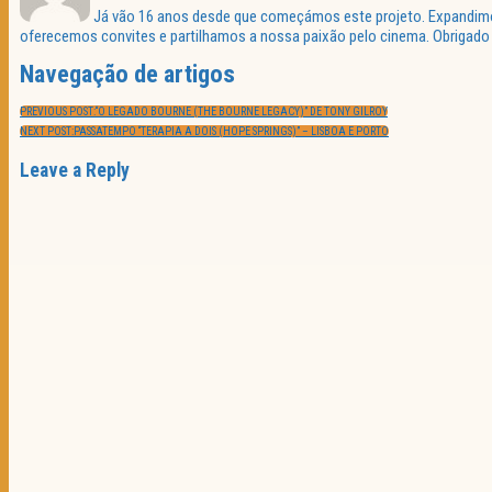
Já vão 16 anos desde que começámos este projeto. Expandimos 
oferecemos convites e partilhamos a nossa paixão pelo cinema. Obrigado p
Navegação de artigos
PREVIOUS POST:
“O LEGADO BOURNE (THE BOURNE LEGACY)” DE TONY GILROY
NEXT POST:
PASSATEMPO “TERAPIA A DOIS (HOPE SPRINGS)” – LISBOA E PORTO
Leave a Reply