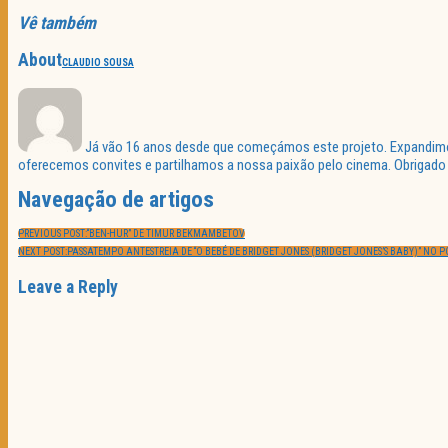
Vê também
About
CLAUDIO SOUSA
Já vão 16 anos desde que começámos este projeto. Expandimos 
oferecemos convites e partilhamos a nossa paixão pelo cinema. Obrigado p
Navegação de artigos
PREVIOUS POST:
“BEN-HUR” DE TIMUR BEKMAMBETOV
NEXT POST:
PASSATEMPO ANTESTREIA DE “O BEBÉ DE BRIDGET JONES (BRIDGET JONES’S BABY)” NO P
Leave a Reply