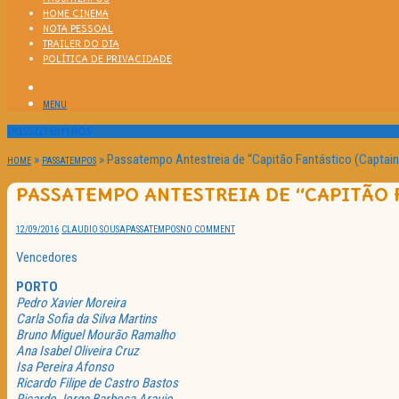
HOME CINEMA
NOTA PESSOAL
TRAILER DO DIA
POLÍTICA DE PRIVACIDADE
MENU
Passatempos
»
»
Passatempo Antestreia de “Capitão Fantástico (Captain 
HOME
PASSATEMPOS
PASSATEMPO ANTESTREIA DE “CAPITÃO 
12/09/2016
CLAUDIO SOUSA
PASSATEMPOS
NO COMMENT
Vencedores
PORTO
Pedro Xavier Moreira
Carla Sofia da Silva Martins
Bruno Miguel Mourão Ramalho
Ana Isabel Oliveira Cruz
Isa Pereira Afonso
Ricardo Filipe de Castro Bastos