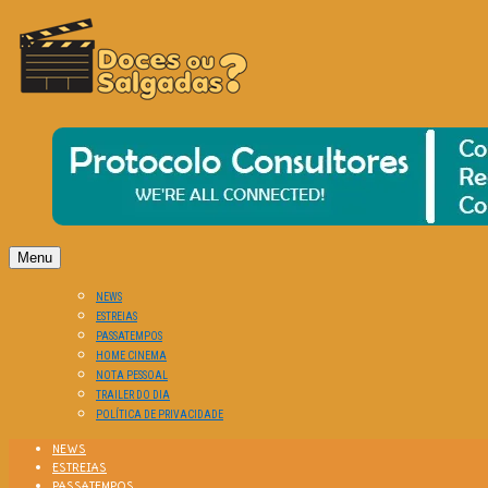
O Cinema? Uma Paixão!!
DOCES OU SALGADAS?
Menu
NEWS
ESTREIAS
PASSATEMPOS
HOME CINEMA
NOTA PESSOAL
TRAILER DO DIA
POLÍTICA DE PRIVACIDADE
NEWS
ESTREIAS
PASSATEMPOS