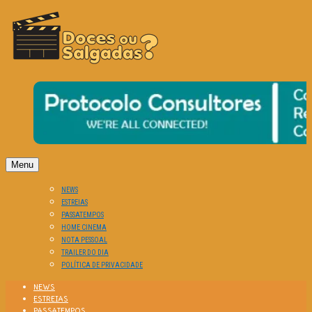
O Cinema? Uma Paixão!!
DOCES OU SALGADAS?
Menu
NEWS
ESTREIAS
PASSATEMPOS
HOME CINEMA
NOTA PESSOAL
TRAILER DO DIA
POLÍTICA DE PRIVACIDADE
NEWS
ESTREIAS
PASSATEMPOS