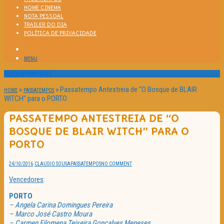
HOME CINEMA
NOTA PESSOAL
TRAILER DO DIA
POLÍTICA DE PRIVACIDADE
MENU
Passatempos
»
»
Passatempo Antestreia de “O Bosque de BLAIR
HOME
PASSATEMPOS
WITCH” para o PORTO
PASSATEMPO ANTESTREIA DE “O
BOSQUE DE BLAIR WITCH” PARA O
PORTO
24/10/2016
CLAUDIO SOUSA
PASSATEMPOS
NO COMMENT
Vencedores
:
PORTO
– Angela Carina Domingues Pereira
– Marco José Castro Moura
– Carmen Filomena Teixeira Gonçalves Meneses