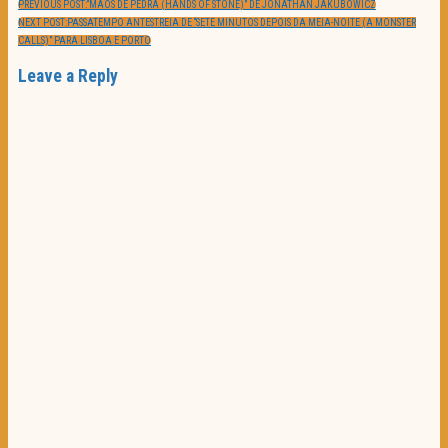
PREVIOUS POST:
“MÃOS DE PEDRA (HANDS OF STONE)” DE JONATHAN JAKUBOWICZ
NEXT POST:
PASSATEMPO ANTESTREIA DE “SETE MINUTOS DEPOIS DA MEIA-NOITE (A MONSTER
CALLS)” PARA LISBOA E PORTO
Leave a Reply