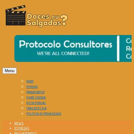
O Cinema? Uma Paixão!!
DOCES OU SALGADAS?
Menu
NEWS
ESTREIAS
PASSATEMPOS
HOME CINEMA
NOTA PESSOAL
TRAILER DO DIA
POLÍTICA DE PRIVACIDADE
NEWS
ESTREIAS
PASSATEMPOS