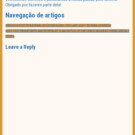
Obrigado por fazeres parte dela!
Navegação de artigos
PREVIOUS POST:
“STAR WARS: OS ÚLTIMOS JEDI (THE LAST JEDI)” DE RIAN JOHNSON
NEXT POST:
PASSATEMPO ANTESTREIA DE ‘O SACRIFÍCIO DE UM CERVO SAGRADO’ PARA LISBOA E
PORTO
Leave a Reply