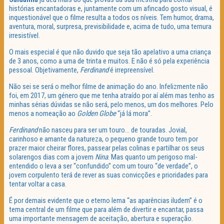
histórias encantadoras e, juntamente com um afincado gosto visual, é
inquestionável que o filme resulta a todos os níveis. Tem humor, drama,
aventura, moral, surpresa, previsibilidade e, acima de tudo, uma ternura
irresistível.
O mais especial é que não duvido que seja tão apelativo a uma criança
de 3 anos, como a uma de trinta e muitos. E não é só pela experiência
pessoal. Objetivamente,
Ferdinand
é irrepreensível.
Não sei se será o melhor filme de animação do ano. Infelizmente não
foi, em 2017, um género que me tenha atraído por aí além mas tenho as
minhas sérias dúvidas se não será, pelo menos, um dos melhores. Pelo
menos a nomeação ao
Golden Globe
“já lá mora”.
Ferdinand
não nasceu para ser um touro… de touradas. Jovial,
carinhoso e amante da natureza, o pequeno grande touro tem por
prazer maior cheirar flores, passear pelas colinas e partilhar os seus
solarengos dias com a jovem
Nina
. Mas quanto um perigoso mal-
entendido o leva a ser “confundido” com um touro “de verdade”, o
jovem corpulento terá de rever as suas convicções e prioridades para
tentar voltar a casa.
É por demais evidente que o eterno lema “as aparências iludem” é o
tema central de um filme que para além de divertir e encantar, passa
uma importante mensagem de aceitação, abertura e superação.