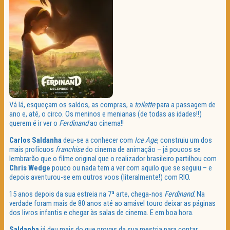
Vá lá, esqueçam os saldos, as compras, a
toilette
para a passagem de
ano e, até, o circo. Os meninos e menianas (de todas as idades!!)
querem é ir ver o
Ferdinand
ao cinema!!
Carlos Saldanha
deu-se a conhecer com
Ice Age
, construiu um dos
mais profícuos
franchise
do cinema de animação – já poucos se
lembrarão que o filme original que o realizador brasileiro partilhou com
Chris Wedge
pouco ou nada tem a ver com aquilo que se seguiu – e
depois aventurou-se em outros voos (literalmente!) com RIO.
15 anos depois da sua estreia na 7ª arte, chega-nos
Ferdinand
. Na
verdade foram mais de 80 anos até ao amável touro deixar as páginas
dos livros infantis e chegar às salas de cinema. E em boa hora.
Saldanha
já deu mais do que provas da sua mestria para contar