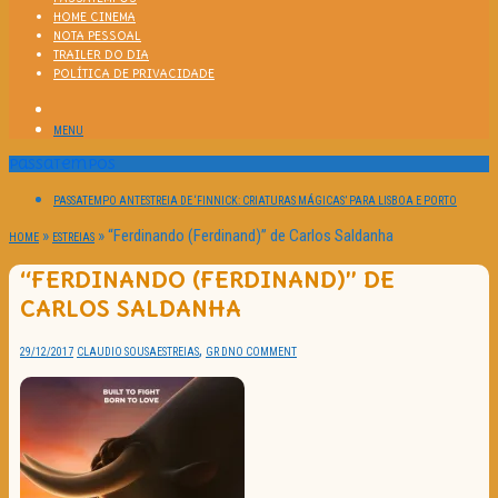
HOME CINEMA
NOTA PESSOAL
TRAILER DO DIA
POLÍTICA DE PRIVACIDADE
MENU
Passatempos
PASSATEMPO ANTESTREIA DE ‘FINNICK: CRIATURAS MÁGICAS’ PARA LISBOA E PORTO
»
»
“Ferdinando (Ferdinand)” de Carlos Saldanha
HOME
ESTREIAS
“FERDINANDO (FERDINAND)” DE
CARLOS SALDANHA
,
29/12/2017
CLAUDIO SOUSA
ESTREIAS
GR D
NO COMMENT