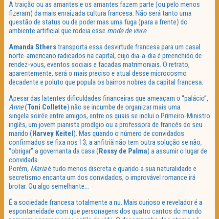
A traição ou as amantes e os amantes fazem parte (ou pelo menos
fizeram) da mais enraizada cultura francesa. Não será tanto uma
questão de status ou de poder mas uma fuga (para a frente) do
ambiente artificial que rodeia esse
mode de vivre
.
Amanda Sthers
transporta essa desvirtude francesa para um casal
norte-americano radicados na capital, cujo dia-a-dia é preenchido de
rendez-vous, eventos sociais e facadas matrimoniais. O retrato,
aparentemente, será o mais preciso e atual desse microcosmo
decadente e poluto que popula os bairros nobres da capital francesa.
Apesar das latentes dificuldades financeiras que ameaçam o “palácio”,
Anne
(
Toni Collette
) não se incumbe de organizar mais uma
singela soirée entre amigos, entre os quais se inclui o Primeiro-Ministro
inglês, um jovem pianista prodígio ou a professora de francês do seu
marido (
Harvey Keitel
). Mas quando o número de convidados
confirmados se fixa nos 13, a anfitriã não tem outra solução se não,
“obrigar” a governanta da casa (
Rossy de Palma
) a assumir o lugar de
convidada.
Porém,
Maria
é tudo menos discreta e quando a sua naturalidade e
secretismo encanta um dos convidados, o improvável romance irá
brotar. Ou algo semelhante…
É a sociedade francesa totalmente a nu. Mais curioso e revelador é a
espontaneidade com que personagens dos quatro cantos do mundo