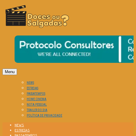
O Cinema? Uma Paixão!!
DOCES OU SALGADAS?
Menu
NEWS
ESTREIAS
PASSATEMPOS
HOME CINEMA
NOTA PESSOAL
TRAILER DO DIA
POLÍTICA DE PRIVACIDADE
NEWS
ESTREIAS
PASSATEMPOS