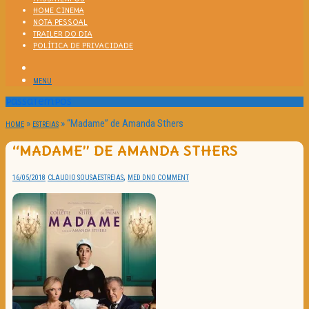
HOME CINEMA
NOTA PESSOAL
TRAILER DO DIA
POLÍTICA DE PRIVACIDADE
MENU
Passatempos
»
»
“Madame” de Amanda Sthers
HOME
ESTREIAS
“MADAME” DE AMANDA STHERS
,
16/05/2018
CLAUDIO SOUSA
ESTREIAS
MED D
NO COMMENT