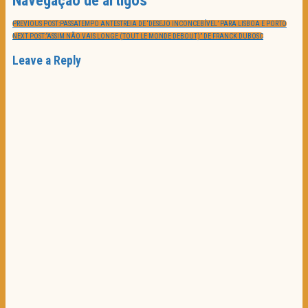
PREVIOUS POST:
PASSATEMPO ANTESTREIA DE ‘DESEJO INCONCEBÍVEL’ PARA LISBOA E PORTO
NEXT POST:
“ASSIM NÃO VAIS LONGE (TOUT LE MONDE DEBOUT)” DE FRANCK DUBOSC
Leave a Reply