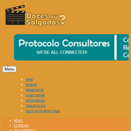
O Cinema? Uma Paixão!!
DOCES OU SALGADAS?
Menu
NEWS
ESTREIAS
PASSATEMPOS
HOME CINEMA
NOTA PESSOAL
TRAILER DO DIA
POLÍTICA DE PRIVACIDADE
NEWS
ESTREIAS
PASSATEMPOS