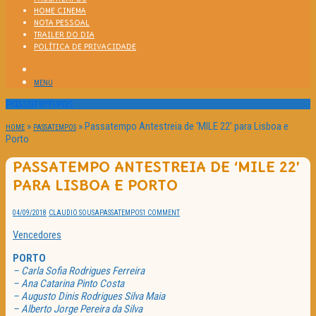
HOME CINEMA
NOTA PESSOAL
TRAILER DO DIA
POLÍTICA DE PRIVACIDADE
MENU
Passatempos
»
»
Passatempo Antestreia de ‘MILE 22’ para Lisboa e
HOME
PASSATEMPOS
Porto
PASSATEMPO ANTESTREIA DE ‘MILE 22’
PARA LISBOA E PORTO
04/09/2018
CLAUDIO SOUSA
PASSATEMPOS
1 COMMENT
Vencedores
PORTO
– Carla Sofia Rodrigues Ferreira
– Ana Catarina Pinto Costa
– Augusto Dinis Rodrigues Silva Maia
– Alberto Jorge Pereira da Silva