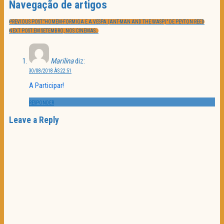
Navegação de artigos
PREVIOUS POST:
“HOMEM-FORMIGA E A VESPA (ANT-MAN AND THE WASP)” DE PEYTON REED
NEXT POST:
EM SETEMBRO, NOS CINEMAS…
Marilina
diz:
30/08/2018 ÀS 22:51
A Participar!
RESPONDER
Leave a Reply