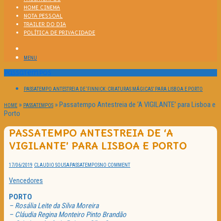
HOME CINEMA
NOTA PESSOAL
TRAILER DO DIA
POLÍTICA DE PRIVACIDADE
MENU
Passatempos
PASSATEMPO ANTESTREIA DE ‘FINNICK: CRIATURAS MÁGICAS’ PARA LISBOA E PORTO
»
»
Passatempo Antestreia de ‘A VIGILANTE’ para Lisboa e
HOME
PASSATEMPOS
Porto
PASSATEMPO ANTESTREIA DE ‘A
VIGILANTE’ PARA LISBOA E PORTO
17/06/2019
CLAUDIO SOUSA
PASSATEMPOS
NO COMMENT
Vencedores
PORTO
– Rosália Leite da Silva Moreira
– Cláudia Regina Monteiro Pinto Brandão