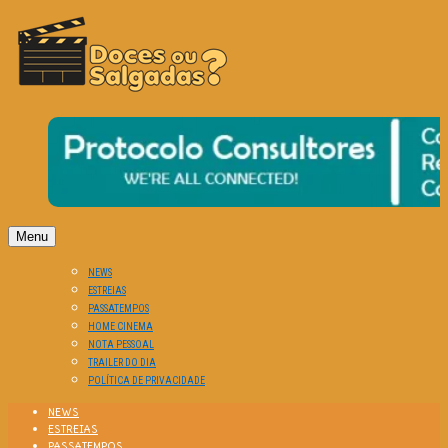
O Cinema? Uma Paixão!!
DOCES OU SALGADAS?
Menu
NEWS
ESTREIAS
PASSATEMPOS
HOME CINEMA
NOTA PESSOAL
TRAILER DO DIA
POLÍTICA DE PRIVACIDADE
NEWS
ESTREIAS
PASSATEMPOS