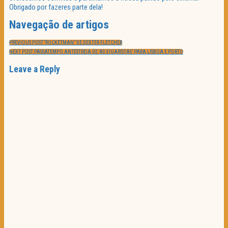
Obrigado por fazeres parte dela!
Navegação de artigos
PREVIOUS POST:
“ROCKETMAN” DE DEXTER FLETCHER
NEXT POST:
PASSATEMPO ANTESTREIA DE ‘AS VIGARISTAS’ PARA LISBOA E PORTO
Leave a Reply