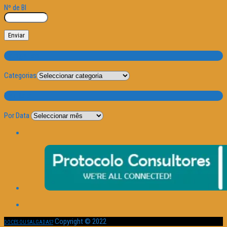
Nº de BI
Categorias
Categorias
Por Data
Por Data
Copyright © 2022
DOCES OU SALGADAS?