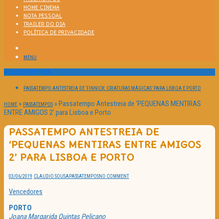
HOME CINEMA
NOTA PESSOAL
TRAILER DO DIA
POLÍTICA DE PRIVACIDADE
MENU
Passatempos
PASSATEMPO ANTESTREIA DE ‘FINNICK: CRIATURAS MÁGICAS’ PARA LISBOA E PORTO
»
»
Passatempo Antestreia de ‘PEQUENAS MENTIRAS
HOME
PASSATEMPOS
ENTRE AMIGOS 2’ para Lisboa e Porto
PASSATEMPO ANTESTREIA DE
‘PEQUENAS MENTIRAS ENTRE AMIGOS
2’ PARA LISBOA E PORTO
03/06/2019
CLAUDIO SOUSA
PASSATEMPOS
NO COMMENT
Vencedores
PORTO
Joana Margarida Quintas Pelicano