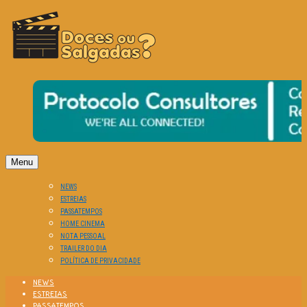
O Cinema? Uma Paixão!!
DOCES OU SALGADAS?
Menu
NEWS
ESTREIAS
PASSATEMPOS
HOME CINEMA
NOTA PESSOAL
TRAILER DO DIA
POLÍTICA DE PRIVACIDADE
NEWS
ESTREIAS
PASSATEMPOS