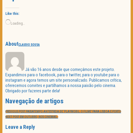
Like this:
Loading…
About
CLAUDIO SOUSA
Já vão 16 anos desde que começámos este projeto.
Expandimos para o facebook, para o twitter, para o youtube para o
instagram e agora temos um site personalizado. Publicamos crítica,
oferecemos convites e partilhamos a nossa paixão pelo cinema.
Obrigado por fazeres parte dela!
Navegação de artigos
PREVIOUS POST:
PASSATEMPO ANTESTREIA DE ‘PLAYMOBIL: O FILME’ PARA LISBOA E PORTO
NEXT POST:
EM OUTUBRO, NOS CINEMAS…
Leave a Reply