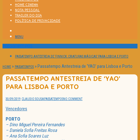
HOME CINEMA
NOTA PESSOAL
TRAILER DO DIA
POLÍTICA DE PRIVACIDADE
MENU
Passatempos
PASSATEMPO ANTESTREIA DE ‘FINNICK: CRIATURAS MÁGICAS’ PARA LISBOA E PORTO
»
»
Passatempo Antestreia de ‘YAO’ para Lisboa e Porto
HOME
PASSATEMPOS
PASSATEMPO ANTESTREIA DE ‘YAO’
PARA LISBOA E PORTO
30/09/2019
CLAUDIO SOUSA
PASSATEMPOS
NO COMMENT
Vencedores
PORTO
– Dino Miguel Pereira Fernandes
– Daniela Sofia Freitas Rosa
– Ana Sofia Soares Luz