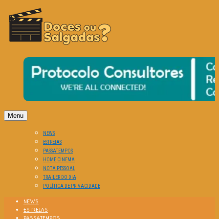
O Cinema? Uma Paixão!!
DOCES OU SALGADAS?
Menu
NEWS
ESTREIAS
PASSATEMPOS
HOME CINEMA
NOTA PESSOAL
TRAILER DO DIA
POLÍTICA DE PRIVACIDADE
NEWS
ESTREIAS
PASSATEMPOS