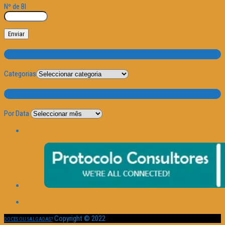
Nº de BI
Categorias
Categorias
Por Data
Por Data
Copyright © 2022
DOCES OU SALGADAS?