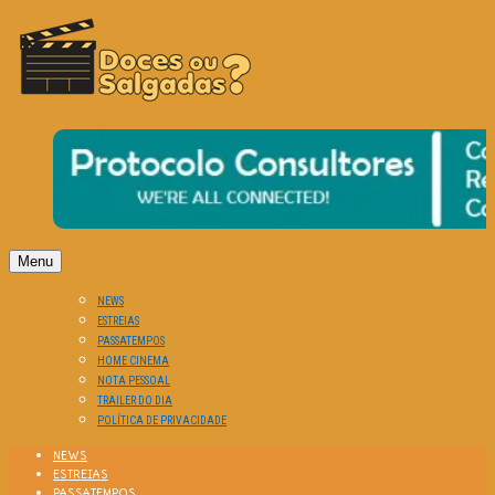
O Cinema? Uma Paixão!!
DOCES OU SALGADAS?
Menu
NEWS
ESTREIAS
PASSATEMPOS
HOME CINEMA
NOTA PESSOAL
TRAILER DO DIA
POLÍTICA DE PRIVACIDADE
NEWS
ESTREIAS
PASSATEMPOS