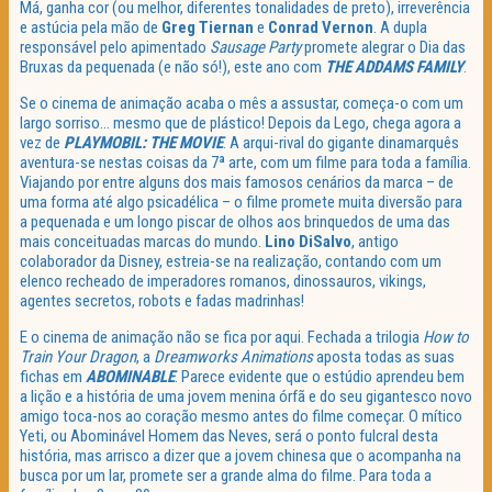
Má, ganha cor (ou melhor, diferentes tonalidades de preto), irreverência
e astúcia pela mão de
Greg Tiernan
e
Conrad Vernon
. A dupla
responsável pelo apimentado
Sausage Party
promete alegrar o Dia das
Bruxas da pequenada (e não só!), este ano com
THE ADDAMS FAMILY
.
Se o cinema de animação acaba o mês a assustar, começa-o com um
largo sorriso… mesmo que de plástico! Depois da Lego, chega agora a
vez de
PLAYMOBIL: THE MOVIE
. A arqui-rival do gigante dinamarquês
aventura-se nestas coisas da 7ª arte, com um filme para toda a família.
Viajando por entre alguns dos mais famosos cenários da marca – de
uma forma até algo psicadélica – o filme promete muita diversão para
a pequenada e um longo piscar de olhos aos brinquedos de uma das
mais conceituadas marcas do mundo.
Lino DiSalvo
, antigo
colaborador da Disney, estreia-se na realização, contando com um
elenco recheado de imperadores romanos, dinossauros, vikings,
agentes secretos, robots e fadas madrinhas!
E o cinema de animação não se fica por aqui. Fechada a trilogia
How to
Train Your Dragon
, a
Dreamworks Animations
aposta todas as suas
fichas em
ABOMINABLE
. Parece evidente que o estúdio aprendeu bem
a lição e a história de uma jovem menina órfã e do seu gigantesco novo
amigo toca-nos ao coração mesmo antes do filme começar. O mítico
Yeti, ou Abominável Homem das Neves, será o ponto fulcral desta
história, mas arrisco a dizer que a jovem chinesa que o acompanha na
busca por um lar, promete ser a grande alma do filme. Para toda a