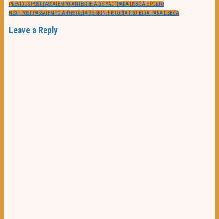
PREVIOUS POST:
PASSATEMPO ANTESTREIA DE ‘YAO’ PARA LISBOA E PORTO
NEXT POST:
PASSATEMPO ANTESTREIA DE ‘SKIN: HISTÓRIA PROIBIDA’ PARA LISBOA
Leave a Reply