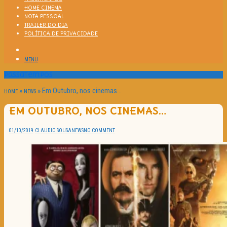
HOME CINEMA
NOTA PESSOAL
TRAILER DO DIA
POLÍTICA DE PRIVACIDADE
MENU
Passatempos
»
»
Em Outubro, nos cinemas…
HOME
NEWS
EM OUTUBRO, NOS CINEMAS…
01/10/2019
CLAUDIO SOUSA
NEWS
NO COMMENT