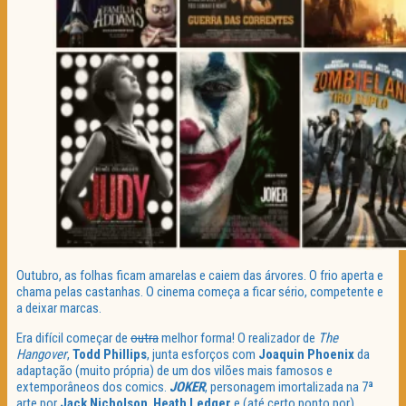
Outubro, as folhas ficam amarelas e caiem das árvores. O frio aperta e
chama pelas castanhas. O cinema começa a ficar sério, competente e
a deixar marcas.
Era difícil começar de
outra
melhor forma! O realizador de
The
Hangover
,
Todd Phillips
, junta esforços com
Joaquin Phoenix
da
adaptação (muito própria) de um dos vilões mais famosos e
extemporâneos dos comics.
JOKER
, personagem imortalizada na 7ª
arte por
Jack Nicholson
,
Heath Ledger
e (até certo ponto por)