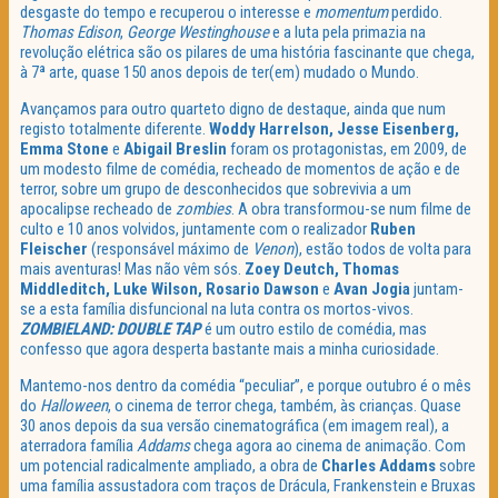
desgaste do tempo e recuperou o interesse e
momentum
perdido.
Thomas Edison
,
George Westinghouse
e a luta pela primazia na
revolução elétrica são os pilares de uma história fascinante que chega,
à 7ª arte, quase 150 anos depois de ter(em) mudado o Mundo.
Avançamos para outro quarteto digno de destaque, ainda que num
registo totalmente diferente.
Woddy Harrelson, Jesse Eisenberg,
Emma Stone
e
Abigail Breslin
foram os protagonistas, em 2009, de
um modesto filme de comédia, recheado de momentos de ação e de
terror, sobre um grupo de desconhecidos que sobrevivia a um
apocalipse recheado de
zombies
. A obra transformou-se num filme de
culto e 10 anos volvidos, juntamente com o realizador
Ruben
Fleischer
(responsável máximo de
Venon
), estão todos de volta para
mais aventuras! Mas não vêm sós.
Zoey Deutch, Thomas
Middleditch, Luke Wilson, Rosario Dawson
e
Avan Jogia
juntam-
se a esta família disfuncional na luta contra os mortos-vivos.
ZOMBIELAND: DOUBLE TAP
é um outro estilo de comédia, mas
confesso que agora desperta bastante mais a minha curiosidade.
Mantemo-nos dentro da comédia “peculiar”, e porque outubro é o mês
do
Halloween
, o cinema de terror chega, também, às crianças. Quase
30 anos depois da sua versão cinematográfica (em imagem real), a
aterradora família
Addams
chega agora ao cinema de animação. Com
um potencial radicalmente ampliado, a obra de
Charles Addams
sobre
uma família assustadora com traços de Drácula, Frankenstein e Bruxas