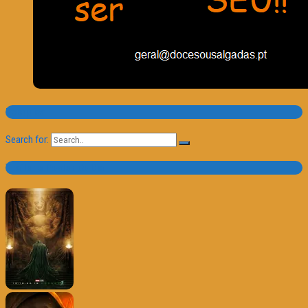
Pesquisa
Search for:
Trailer e Poster do Dia