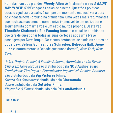
Por falar num dos grandes.
Woody Allen
vê finalmente o seu
A RAINY
DAY IN NEW YORK
chegar às salas de cinema. Questões políticas,
sociais e judiciais à parte, é sempre um momento especial ver a obra
do cineasta nova-iorquino na grande tela. Uma vezes mais retumbantes
que noutras, mas sempre com o crivo impecável de um realizador e
argumentista com uma voz e um estilo muitos próprios. Desta vez
Timothée Chalamet
e
Elle Fanning
formam o casal de pombinhos
que terá de questionar todas as suas certezas após uma breve
passagem por Nova Iorque. No elenco destacam-se ainda os nomes de
Jude Law, Selena Gomez, Liev Schreiber, Rebecca Hall, Diego
Luna
e, naturalmente, a “cidade que nunca dorme!”,
New York, New
York
!
Joker, Projeto Gemini, A Família Addams, Abominável
e
Um Dia de
Chuva em Nova Iorque
são distribuídos pela
NOS Audiovisuais
.
Zombieland: Tiro Duplo
e
Exterminador Implacável: Destino Sombrio
são distribuídos pela
Big Pictures Films
.
Guerra das Correntes
é distribuído pela
Cinemundo.
Judy
é distribuído pela
Outsider Films.
Playmobil: O Filme
é distribuído pela
Pris Audiovisuais
.
Share this:
X