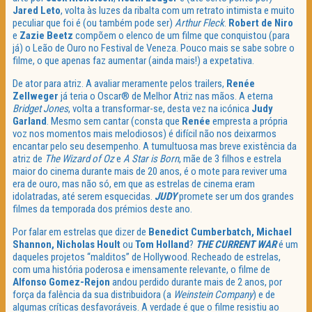
Jared Leto
, volta às luzes da ribalta com um retrato intimista e muito
peculiar que foi é (ou também pode ser)
Arthur Fleck
.
Robert de Niro
e
Zazie Beetz
compõem o elenco de um filme que conquistou (para
já) o Leão de Ouro no Festival de Veneza. Pouco mais se sabe sobre o
filme, o que apenas faz aumentar (ainda mais!) a expetativa.
De ator para atriz. A avaliar meramente pelos trailers,
Renée
Zellweger
já teria o Oscar® de Melhor Atriz nas mãos. A eterna
Bridget Jones
, volta a transformar-se, desta vez na icónica
Judy
Garland
. Mesmo sem cantar (consta que
Renée
empresta a própria
voz nos momentos mais melodiosos) é difícil não nos deixarmos
encantar pelo seu desempenho. A tumultuosa mas breve existência da
atriz de
The Wizard of Oz
e
A Star is Born
, mãe de 3 filhos e estrela
maior do cinema durante mais de 20 anos, é o mote para reviver uma
era de ouro, mas não só, em que as estrelas de cinema eram
idolatradas, até serem esquecidas.
JUDY
promete ser um dos grandes
filmes da temporada dos prémios deste ano.
Por falar em estrelas que dizer de
Benedict Cumberbatch, Michael
Shannon, Nicholas Hoult
ou
Tom Holland
?
THE CURRENT WAR
é um
daqueles projetos “malditos” de Hollywood. Recheado de estrelas,
com uma história poderosa e imensamente relevante, o filme de
Alfonso Gomez-Rejon
andou perdido durante mais de 2 anos, por
força da falência da sua distribuidora (a
Weinstein Company
) e de
algumas críticas desfavoráveis. A verdade é que o filme resistiu ao