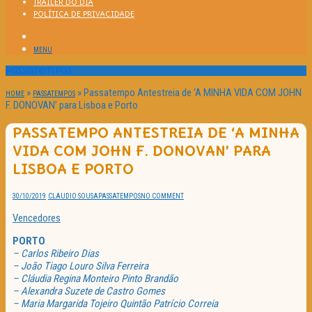
TRAILER DO DIA
POLÍTICA DE PRIVACIDADE
MENU
Passatempos
»
»
Passatempo Antestreia de ‘A MINHA VIDA COM JOHN
HOME
PASSATEMPOS
F. DONOVAN’ para Lisboa e Porto
PASSATEMPO ANTESTREIA DE ‘A MINHA
VIDA COM JOHN F. DONOVAN’ PARA
LISBOA E PORTO
30/10/2019
CLAUDIO SOUSA
PASSATEMPOS
NO COMMENT
Vencedores
PORTO
– Carlos Ribeiro Dias
– João Tiago Louro Silva Ferreira
– Cláudia Regina Monteiro Pinto Brandão
– Alexandra Suzete de Castro Gomes
– Maria Margarida Tojeiro Quintão Patrício Correia