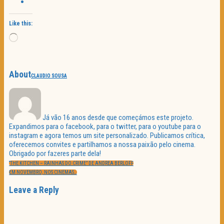
Like this:
Loading…
About
CLAUDIO SOUSA
Já vão 16 anos desde que começámos este projeto.
Expandimos para o facebook, para o twitter, para o youtube para o
instagram e agora temos um site personalizado. Publicamos crítica,
oferecemos convites e partilhamos a nossa paixão pelo cinema.
Obrigado por fazeres parte dela!
Navegação
PREVIOUS
de
“THE KITCHEN – RAINHAS DO CRIME” DE ANDREA BERLOFF
POST:
artigos
NEXT
EM NOVEMBRO, NOS CINEMAS…
POST:
Leave a Reply