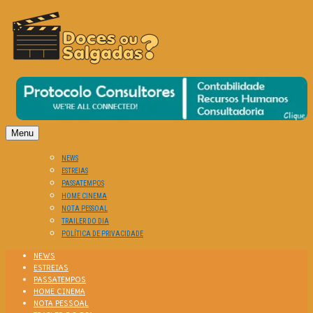
O Cinema? Uma Paixão!!
DOCES OU SALGADAS?
Menu
NEWS
ESTREIAS
PASSATEMPOS
HOME CINEMA
NOTA PESSOAL
TRAILER DO DIA
POLÍTICA DE PRIVACIDADE
NEWS
ESTREIAS
PASSATEMPOS
HOME CINEMA
NOTA PESSOAL