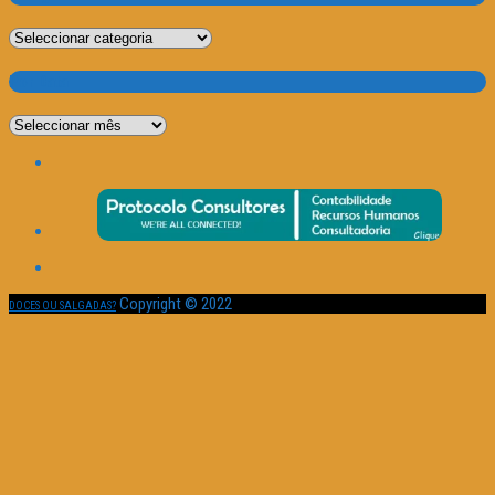
Categorias
Por Data
Por
Data
Copyright © 2022
DOCES OU SALGADAS?