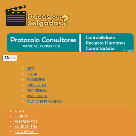
O Cinema? Uma Paixão!!
DOCES OU SALGADAS?
Menu
NEWS
ESTREIAS
PASSATEMPOS
HOME CINEMA
NOTA PESSOAL
TRAILER DO DIA
POLÍTICA DE PRIVACIDADE
NEWS
ESTREIAS
PASSATEMPOS
HOME CINEMA
NOTA PESSOAL