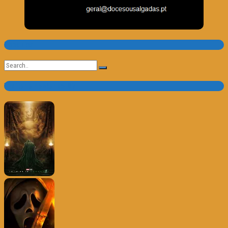
Pesquisa
Search
for:
Trailer e Poster do Dia