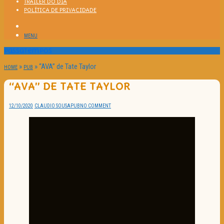
TRAILER DO DIA
POLÍTICA DE PRIVACIDADE
MENU
Passatempos
»
»
“AVA” de Tate Taylor
HOME
PUB
“AVA” DE TATE TAYLOR
12/10/2020
CLAUDIO SOUSA
PUB
NO COMMENT