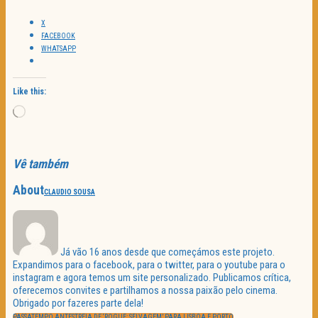
X
FACEBOOK
WHATSAPP
Like this:
Loading…
Vê também
About
CLAUDIO SOUSA
Já vão 16 anos desde que começámos este projeto.
Expandimos para o facebook, para o twitter, para o youtube para o
instagram e agora temos um site personalizado. Publicamos crítica,
oferecemos convites e partilhamos a nossa paixão pelo cinema.
Obrigado por fazeres parte dela!
Navegação
PREVIOUS
PASSATEMPO ANTESTREIA DE ‘ROGUE: SELVAGEM’ PARA LISBOA E PORTO