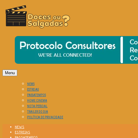
O Cinema? Uma Paixão!!
DOCES OU SALGADAS?
Menu
NEWS
ESTREIAS
PASSATEMPOS
HOME CINEMA
NOTA PESSOAL
TRAILER DO DIA
POLÍTICA DE PRIVACIDADE
NEWS
ESTREIAS
PASSATEMPOS