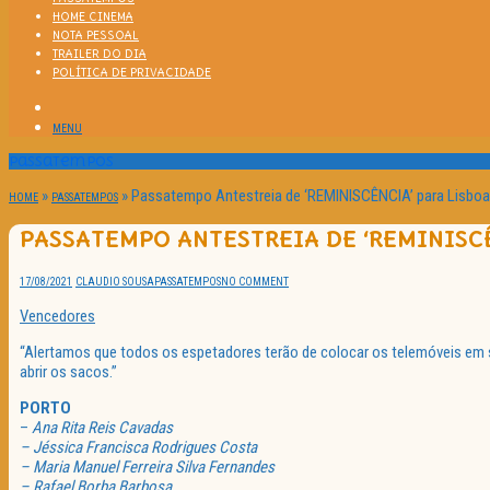
HOME CINEMA
NOTA PESSOAL
TRAILER DO DIA
POLÍTICA DE PRIVACIDADE
MENU
Passatempos
»
»
Passatempo Antestreia de ‘REMINISCÊNCIA’ para Lisboa
HOME
PASSATEMPOS
PASSATEMPO ANTESTREIA DE ‘REMINISCÊ
17/08/2021
CLAUDIO SOUSA
PASSATEMPOS
NO COMMENT
Vencedores
“Alertamos que todos os espetadores terão de colocar os telemóveis em s
abrir os sacos.”
PORTO
–
Ana Rita Reis Cavadas
– Jéssica Francisca Rodrigues Costa
– Maria Manuel Ferreira Silva Fernandes
– Rafael Borba Barbosa