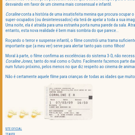
desvaindo
em favor de um cinema mais consensual e infantil.
Coraline
conta a história de uma insatisfeita menina que procura ocupar 
super-ocupados (ou desinteressados) ela terá de apelar a toda a sua imagi
Uma noite, ela é atraída para uma estranha porta numa parede da sala. A
entanto, esta nova realidade é bem mais sombria do que parece…
Roçando o terror e suspense infantil, o filme
constrói
uma trama suficient
importante que (a meu ver) serve para alertar tanto pais como filhos!
Moral à parte, o filme confirma as excelências do sistema 3-D, não nece
Coraline
Jones
,
tanto do real como o Outro. Facilmente fazemos parte da
num futuro próximo, pelos menos no que diz respeito ao cinema de anima
Não é certamente aquele filme para crianças de todas as idades que muito
SITE OFICIAL
TEASER