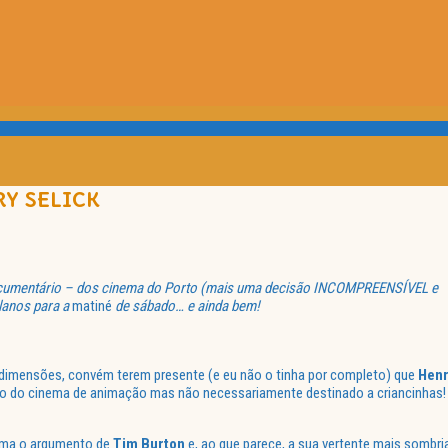
RY SELICK
umentário – dos cinema do Porto (mais uma decisão INCOMPREENSÍVEL e
planos para a
matiné
de sábado… e ainda bem!
s dimensões, convém terem presente (e eu não o tinha por completo) que
Hen
ulto do cinema de animação mas não necessariamente destinado a criancinhas!
ema o argumento de
Tim
Burton
e, ao que parece, a sua vertente mais sombri