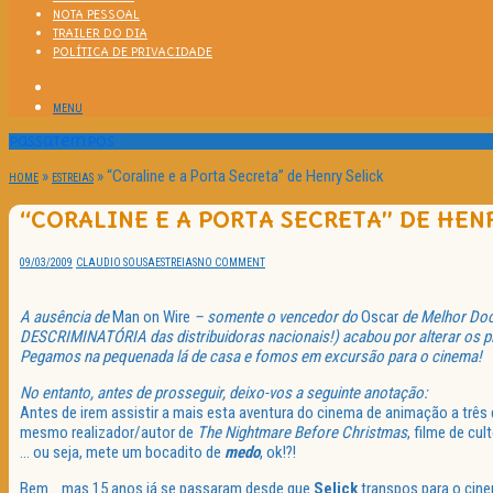
NOTA PESSOAL
TRAILER DO DIA
POLÍTICA DE PRIVACIDADE
MENU
Passatempos
»
»
“Coraline e a Porta Secreta” de Henry Selick
HOME
ESTREIAS
“CORALINE E A PORTA SECRETA” DE HEN
09/03/2009
CLAUDIO SOUSA
ESTREIAS
NO COMMENT
A ausência de
Man
on
Wire
– somente o vencedor do
Oscar
de Melhor Doc
DESCRIMINATÓRIA
das distribuidoras nacionais!) acabou por alterar os 
Pegamos na pequenada lá de casa e fomos em excursão para o cinema!
No entanto, antes de prosseguir, deixo-vos a seguinte anotação:
Antes de irem assistir a mais esta aventura do cinema de animação a trê
mesmo realizador/autor de
The
Nightmare
Before
Christmas
, filme de c
… ou seja, mete um
bocadito
de
medo
,
ok
!?!
Bem… mas 15 anos já se passaram desde que
Selick
transpos
para o cin