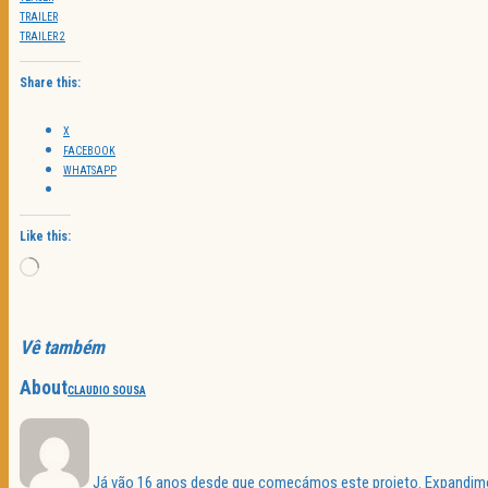
TRAILER
TRAILER
2
Share this:
X
FACEBOOK
WHATSAPP
Like this:
Loading…
Vê também
About
CLAUDIO SOUSA
Já vão 16 anos desde que começámos este projeto. Expandimos 