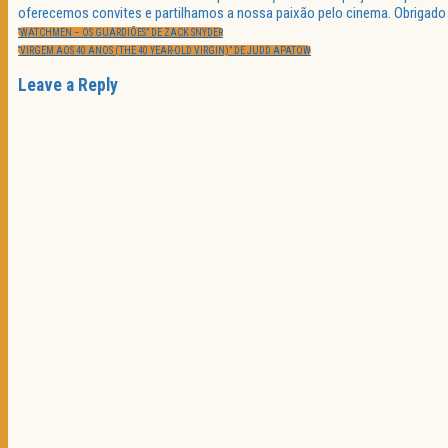
oferecemos convites e partilhamos a nossa paixão pelo cinema. Obrigado p
Navegação
PREVIOUS
de
“WATCHMEN – OS GUARDIÕES” DE ZACK SNYDER
POST:
artigos
NEXT
“VIRGEM AOS 40 ANOS (THE 40 YEAR-OLD VIRGIN)” DE JUDD APATOW
POST:
Leave a Reply