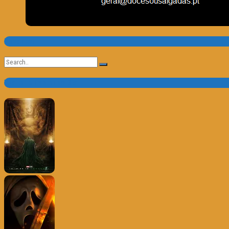
Pesquisa
Search
for:
Trailer e Poster do Dia