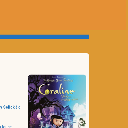
ry
Selick
é o
a foi-se