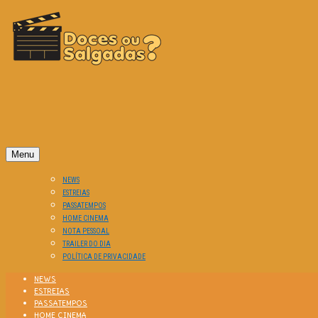
O Cinema? Uma Paixão!!
DOCES OU SALGADAS?
Menu
NEWS
ESTREIAS
PASSATEMPOS
HOME CINEMA
NOTA PESSOAL
TRAILER DO DIA
POLÍTICA DE PRIVACIDADE
NEWS
ESTREIAS
PASSATEMPOS
HOME CINEMA