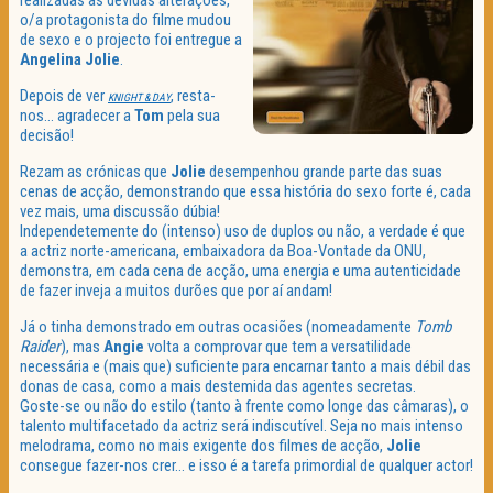
realizadas as devidas alterações,
o/a protagonista do filme mudou
de sexo e o projecto foi entregue a
Angelina Jolie
.
Depois de ver
, resta-
KNIGHT & DAY
nos… agradecer a
Tom
pela sua
decisão!
Rezam as crónicas que
Jolie
desempenhou grande parte das suas
cenas de acção, demonstrando que essa história do sexo forte é, cada
vez mais, uma discussão dúbia!
Independetemente do (intenso) uso de duplos ou não, a verdade é que
a actriz norte-americana, embaixadora da Boa-Vontade da ONU,
demonstra, em cada cena de acção, uma energia e uma autenticidade
de fazer inveja a muitos durões que por aí andam!
Já o tinha demonstrado em outras ocasiões (nomeadamente
Tomb
Raider
), mas
Angie
volta a comprovar que tem a versatilidade
necessária e (mais que) suficiente para encarnar tanto a mais débil das
donas de casa, como a mais destemida das agentes secretas.
Goste-se ou não do estilo (tanto à frente como longe das câmaras), o
talento multifacetado da actriz será indiscutível. Seja no mais intenso
melodrama, como no mais exigente dos filmes de acção,
Jolie
consegue fazer-nos crer… e isso é a tarefa primordial de qualquer actor!