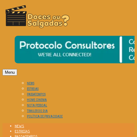
O Cinema? Uma Paixão!!
DOCES OU SALGADAS?
Menu
NEWS
ESTREIAS
PASSATEMPOS
HOME CINEMA
NOTA PESSOAL
TRAILER DO DIA
POLÍTICA DE PRIVACIDADE
NEWS
ESTREIAS
PASSATEMPOS