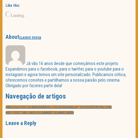
Like this:
Loading…
About
CLAUDIO SOUSA
Já vão 16 anos desde que começámos este projeto.
Expandimos para o facebook, para o twitter, para o youtube para o
instagram e agora temos um site personalizado. Publicamos crítica,
oferecemos convites e partilhamos a nossa paixão pelo cinema.
Obrigado por fazeres parte dela!
Navegação de artigos
PREVIOUS POST:
“OS MERCENÁRIOS (THE EXPENDABLES)” DE SYLVESTER STALLONE
NEXT POST:
“(500) DAYS OF SUMMER” DE MARC WEBB
Leave a Reply