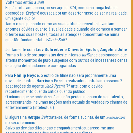
Voltemos então a
Salt
.
Espiã norte-americana, ao serviço da
CIA,
com uma longa lista de
operações,
Evelyn
é acusada por um desertor russo de ser, na realidade,
um agente duplo!
Tanto o seu passado como as suas atitudes recentes levantam
enormes dúvidas quanto à sua lealdade e quando ela começa a semear
o terror nas suas hostes, todas as atenções concentram-se numa
questão fundamental…
Who is Salt?
.
Juntamente com
Liev Schreiber
e
Chiwetel Ejiofor
,
Angelina Jolie
forma o trio de protagonistas deste intenso
thriller
de espionagem que
alterna momentos de puro suspense com outros de incessantes cenas
de acção detalhadamente coreografadas.
Para
Phillip Noyce
, o estilo de filme não será propriamente uma
novidade. Junto a
Harrison Ford
, o realizador australiano assinou 2
adaptações do agente
Jack Ryan
à 7º arte, com o devido
reconhecimento quer da crítica quer do público.
O mínimo que se pode dizer é que não perdeu nenhum do seu talento,
acrescentando-lhe umas noções mais actuais do verdadeiro cinema de
entretenimento (intelectual).
Li algures na
net
que
Salt
trata-se, de forma sucinta, de um
JASON BOURNE
no sexo feminino…
Salvo as devidas diferenças e enquadramentos, parece-me uma