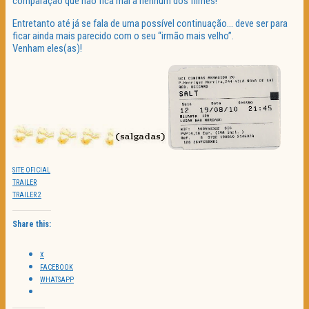
comparação que não fica mal a nenhum dos filmes!
Entretanto até já se fala de uma possível continuação… deve ser para
ficar ainda mais parecido com o seu “irmão mais velho”.
Venham eles(as)!
SITE OFICIAL
TRAILER
TRAILER 2
Share this:
X
FACEBOOK
WHATSAPP