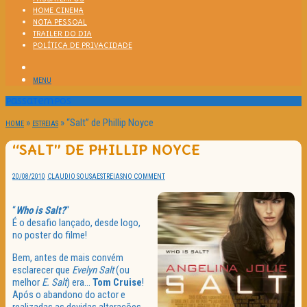
HOME CINEMA
NOTA PESSOAL
TRAILER DO DIA
POLÍTICA DE PRIVACIDADE
MENU
Passatempos
»
»
“Salt” de Phillip Noyce
HOME
ESTREIAS
“SALT” DE PHILLIP NOYCE
20/08/2010
CLAUDIO SOUSA
ESTREIAS
NO COMMENT
“
Who is Salt?
“
É o desafio lançado, desde logo,
no poster do filme!
Bem, antes de mais convém
esclarecer que
Evelyn Salt
(ou
melhor
E. Salt
) era…
Tom Cruise
!
Após o abandono do actor e