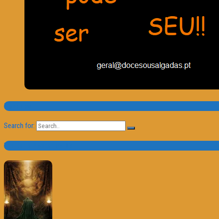
Pesquisa
Search for:
Trailer e Poster do Dia