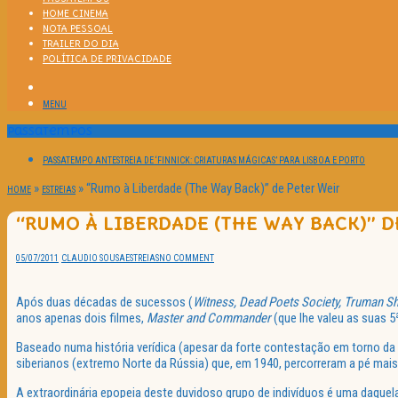
HOME CINEMA
NOTA PESSOAL
TRAILER DO DIA
POLÍTICA DE PRIVACIDADE
MENU
Passatempos
PASSATEMPO ANTESTREIA DE ‘FINNICK: CRIATURAS MÁGICAS’ PARA LISBOA E PORTO
»
»
“Rumo à Liberdade (The Way Back)” de Peter Weir
HOME
ESTREIAS
“RUMO À LIBERDADE (THE WAY BACK)” D
05/07/2011
CLAUDIO SOUSA
ESTREIAS
NO COMMENT
Após duas décadas de sucessos (
Witness, Dead Poets Society, Truman 
anos apenas dois filmes,
Master and Commander
(que lhe valeu as suas 
Baseado numa história verídica (apesar da forte contestação em torno da 
siberianos (extremo Norte da Rússia) que, em 1940, percorreram a pé mais
A extraordinária epopeia deste duvidoso grupo de indivíduos é uma daquel