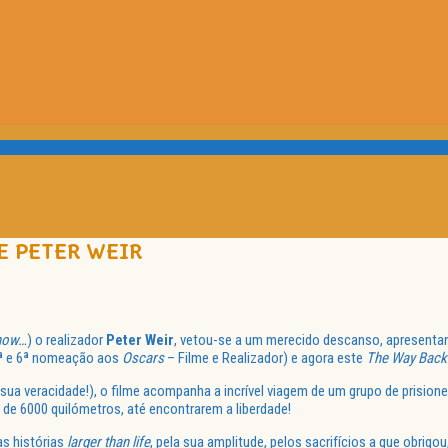
E PETER WEIR
Show…
) o realizador
Peter Weir
, vetou-se a um merecido descanso, apresenta
5ª e 6ª nomeação aos
Oscars
– Filme e Realizador) e agora este
The Way Back
sua veracidade!), o filme acompanha a incrível viagem de um grupo de prision
 de 6000 quilómetros, até encontrarem a liberdade!
as histórias
larger than life
, pela sua amplitude, pelos sacrifícios a que obrigou,