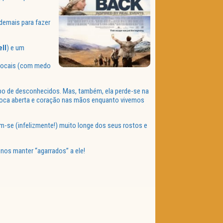
demais para fazer
ell
) e um
s locais (com medo
upo de desconhecidos. Mas, também, ela perde-se na
boca aberta e coração nas mãos enquanto vivemos
-se (infelizmente!) muito longe dos seus rostos e
nos manter “agarrados” a ele!