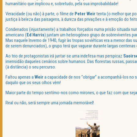
humanitário que implicou e, sobretudo, pela sua improbabildade!
Veracidade (ou não) à parte, o filme de
Peter
Weir
tenta (o melhor que po
justiça à beleza das paisagens, à dureza das privações e à emoção do feit
Condenados (injustamente) a trabalhos forçados numa prisão situada num
americano (
Ed
Harris
) juntam um heterogéneo grupo de sobreviventes par
Mas naquele Inverno de 1940, fugir às tropas soviéticas era a menor das 
de serem denunciados), o grupo terá que vaguear durante largas centenas 
Ao trio de protagonistas irá juntar-se uma indefesa mas perspicaz
Saoirs
imensidão daqueles cenários sobre humanos. Das florestas russas, pass
(à distância) o seu percurso.
Faltou apenas a
Weir
a capacidade de nos “obrigar” a acompanhá-los no s
daquilo que os seus olhos vêm!
Maior parte do tempo sentímo-nos como mirones, o que faz com que seja ma
Real ou não, será sempre uma jornada memorável!