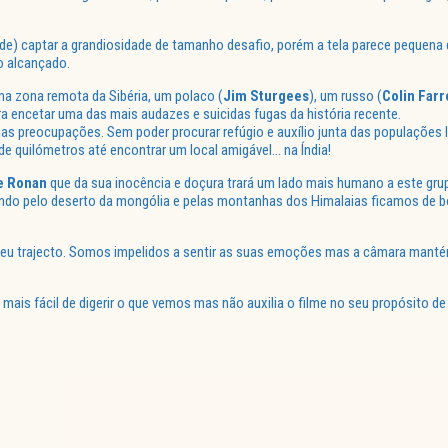
de) captar a grandiosidade de tamanho desafio, porém a tela parece pequena 
o alcançado.
a zona remota da Sibéria, um polaco (
Jim
Sturgees
), um russo (
Colin
Farr
a encetar uma das mais audazes e suicidas fugas da história recente.
suas preocupações. Sem poder procurar refúgio e auxílio junta das populaçõe
de quilómetros até encontrar um local amigável… na Índia!
e Ronan
que da sua inocência e doçura trará um lado mais humano a este gr
ando pelo deserto da mongólia e pelas montanhas dos Himalaias ficamos de 
eu trajecto. Somos impelidos a sentir as suas emoções mas a câmara mantém
is fácil de digerir o que vemos mas não auxilia o filme no seu propósito de 