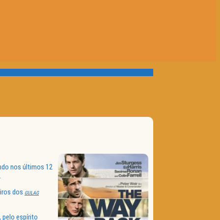
ndo nos últimos 12
.
eiros dos
GULAG
 pelo espírito