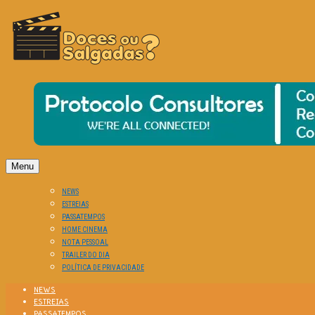
O Cinema? Uma Paixão!!
DOCES OU SALGADAS?
Menu
NEWS
ESTREIAS
PASSATEMPOS
HOME CINEMA
NOTA PESSOAL
TRAILER DO DIA
POLÍTICA DE PRIVACIDADE
NEWS
ESTREIAS
PASSATEMPOS