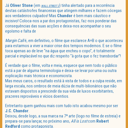
Já
Oliver
Stone
(em
) tinha alertado para a recorrência
WALL STREET 2
destas catástrofes financeiras que atingem milhares e fazem cócegas
aos verdadeiros culpados! Mas
Chandor
é bem mais cáustico e
incisivo! Coloca-nos a par dos protagonistas, faz-nos ponderar das
consequências das suas acções e deixa-nos acompanhar o seu
egoísmo e falta de
Margin Call
é, em definitivo, o filme que esclarece A+B o que aconteceu
para estarmos a viver a maior crise dos tempos modernos. E se o filme
toca apenas ao de leve “na água que encheu o copo”, é totalmente
parcial e implacável no que diz respeito “à gota que o fez transbordar”!
É verdade que o filme, volta e meia, esquece que nem todo o público
está a par de alguma terminologia e deixa-se levar por uma ou outra
explicação mais técnica e economicista.
Mas meus caros, o resultado está à vista de todos e a culpa reside, em
larga escala, nos ombros de meia dúzia de multi-bilionários que não
estavam dispostos a prescindir da sua vida de luxos exorbitantes,
prazeres reprováveis e vícios doentios.
Entretanto quem ganhou mais com tudo isto acabou mesmo por ser
J.C. Chandor
.
Deixou, desde logo, a sua marca na 7ª arte (logo no filme de estreia) e
prepara-se para lançar, no próximo ano,
All is Lost
com
Robert
Redford
como protagonista.