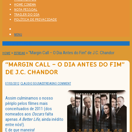
HOME CINEMA
NOTA PESSOAL
TRAILER DO DIA
POLÍTICA DE PRIVACIDADE
MENU
Passatempos
»
»
“Margin Call – O Dia Antes do Fim” de J.C. Chandor
HOME
ESTREIAS
“MARGIN CALL – O DIA ANTES DO FIM”
DE J.C. CHANDOR
07/03/2012
CLAUDIO SOUSA
ESTREIAS
NO COMMENT
Assim culminamos o nosso
périplo pelos filmes mais
conceituados de 2011 (dos
nomeados aos
Oscars
falta
apenas
A Better Life
, ainda inédito
entre nós!).
E de que maneira!