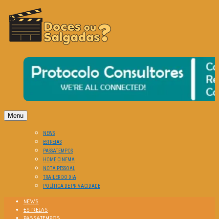
O Cinema? Uma Paixão!!
DOCES OU SALGADAS?
Menu
NEWS
ESTREIAS
PASSATEMPOS
HOME CINEMA
NOTA PESSOAL
TRAILER DO DIA
POLÍTICA DE PRIVACIDADE
NEWS
ESTREIAS
PASSATEMPOS