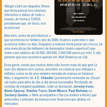
Margin
Call
é um daqueles filmes
que devia passar nos cinemas,
televisões e rádios de todo o
mundo, de forma a TODOS
perceberam que, de facto, nos
aconteceu!
Mas bem, antes de percebemos o
que aconteceu no fatídico ano de 2008, ficamos a perceber o que
acontece todos os dias. Enquanto a maioria tenta juntar uns trocos, há
uma meia dúzia (de milhares) de iluminados (muito espertos!) que
vivem com salários de 20.000, 200.000, 2.000.000 euros por mês. E não
pensem que isso acontece apenas em
Wall
Street
ou na
City
.
Essa gente, sendo que muitos deles não fazem mais do que gerir (e
viver d)o dinheiro dos outros, entretêm-se a brincar aos milhares e
milhões como se de uma simples mesada de criança se tratasse.
Mas, o argumento de
J.C. Chandor
(justamente nomeado ao
Oscar
)
vai muito para além do dia-a-dia dessa escumalha. Recheado de
estrelas de inegável qualidade, onde se destacam
Jeremy
Irons
,
Kevin
Spacey
,
Stanley
Tucci
,
Demi
Moore
,
Paul
Bettany
ou
Zachary
Quinto
, o filme acompanha o Dia (ou melhor a Noite) que
antecedeu o principio da imensa crise financeira que abalou os
mercados.